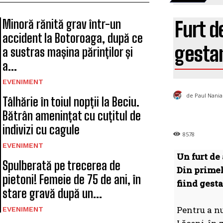
Minoră rănită grav într-un
Furt d
accident la Botoroaga, după ce
gestan
a sustras mașina părinților și
a...
EVENIMENT
de Paul Nania
Tâlhărie în toiul nopții la Beciu.
Bătrân amenințat cu cuțitul de
indivizi cu cagule
8578
EVENIMENT
Un furt de
Spulberată pe trecerea de
Din primel
pietoni! Femeie de 75 de ani, în
fiind gesta
stare gravă după un...
Pentru a nu
EVENIMENT