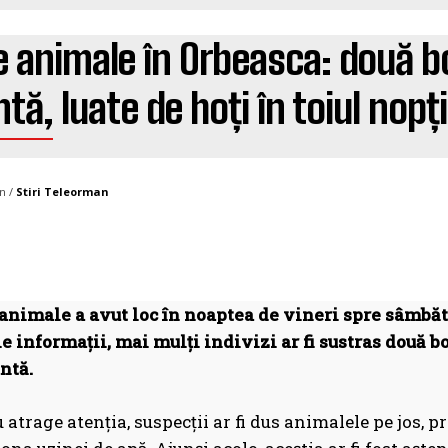
e animale în Orbeasca: două b
tă, luate de hoți în toiul nopți
n /
Stiri Teleorman
 animale a avut loc în noaptea de vineri spre sâmbătă
e informații, mai mulți indivizi ar fi sustras două b
ntă.
 atrage atenția, suspecții ar fi dus animalele pe jos, p