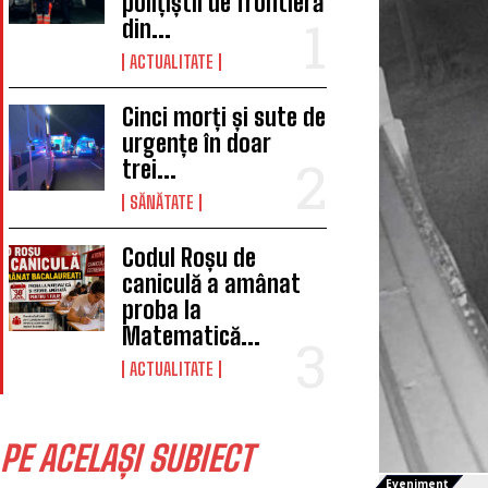
polițiștii de frontieră
din...
ACTUALITATE
Cinci morți și sute de
urgențe în doar
trei...
SĂNĂTATE
Codul Roșu de
caniculă a amânat
proba la
Matematică...
ACTUALITATE
PE ACELAȘI SUBIECT
Eveniment