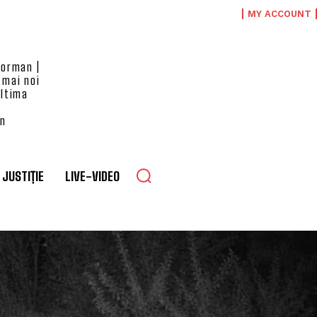
MY ACCOUNT
eorman |
 mai noi
ultima
an
JUSTIȚIE
LIVE-VIDEO