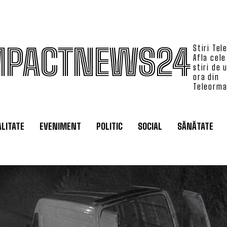
MPACTNEWS24
Stiri Tel
Afla cele
stiri de 
ora din
Teleorm
LITATE
EVENIMENT
POLITIC
SOCIAL
SĂNĂTATE