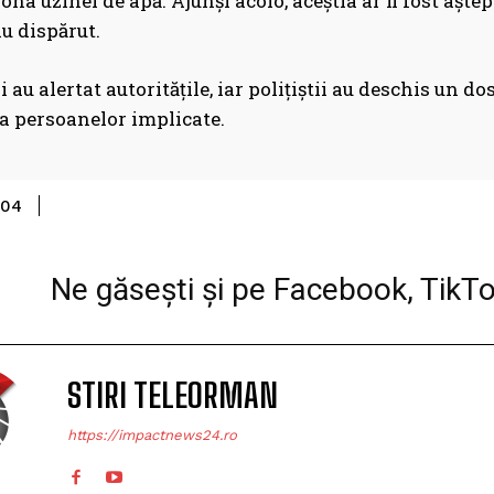
zona uzinei de apă. Ajunși acolo, aceștia ar fi fost aștep
u dispărut.
i au alertat autoritățile, iar polițiștii au deschis un d
ea persoanelor implicate.
Share
-04
Ne găsești și pe Facebook, TikT
STIRI TELEORMAN
https://impactnews24.ro