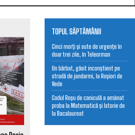
TOPUL SĂPTĂMÂNII
Cinci morți și sute de urgențe în
doar trei zile, în Teleorman
Un bărbat, găsit inconștient pe
stradă de jandarmi, la Roșiori de
Vede
Codul Roșu de caniculă a amânat
proba la Matematică și Istorie de
la Bacalaureat