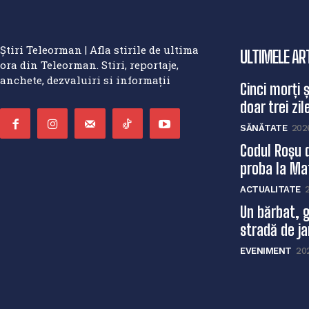
Știri Teleorman | Afla stirile de ultima
ULTIMELE AR
ora din Teleorman. Stiri, reportaje,
anchete, dezvaluiri si informații
Cinci morți 
doar trei zile
SĂNĂTATE
202
Codul Roșu 
proba la Mat
ACTUALITATE
Un bărbat, g
stradă de ja
EVENIMENT
20