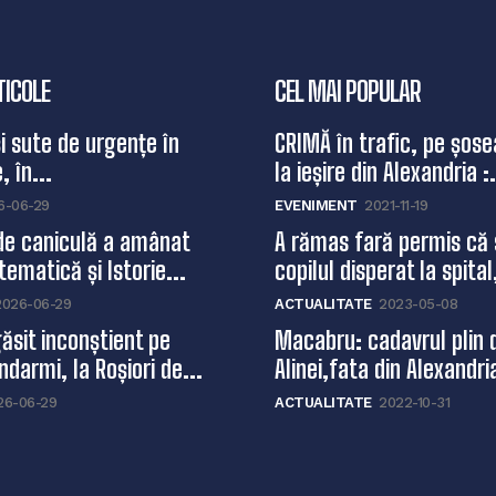
TICOLE
CEL MAI POPULAR
și sute de urgențe în
CRIMĂ în trafic, pe șose
, în...
la ieșire din Alexandria :.
6-06-29
EVENIMENT
2021-11-19
de caniculă a amânat
A rămas fară permis că 
ematică și Istorie...
copilul disperat la spital,
2026-06-29
ACTUALITATE
2023-05-08
ăsit inconștient pe
Macabru: cadavrul plin 
ndarmi, la Roșiori de...
Alinei,fata din Alexandri
26-06-29
ACTUALITATE
2022-10-31