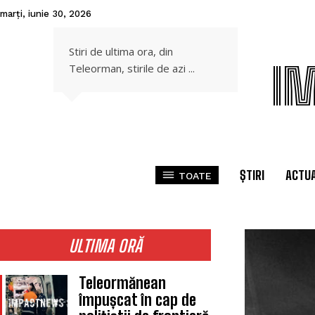
marți, iunie 30, 2026
Stiri de ultima ora, din
I
Teleorman, stirile de azi ...
ȘTIRI
ACTUA
TOATE
ULTIMA ORĂ
Teleormănean
împușcat în cap de