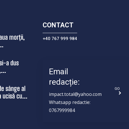
CONTACT
aua morții,
+40 767 999 984
..
si-a dus
...
Email
redacție:
de sânge al
GO
impact.total@yahoo.com
a ucisă cu...
Whatsapp redactie:
0767999984