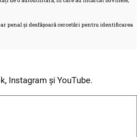
tați de o autoutilitară, în care au încărcat bovinele,
osar penal și desfășoară cercetări pentru identificarea
Facebook
WhatsApp
Print
ok, Instagram și YouTube.