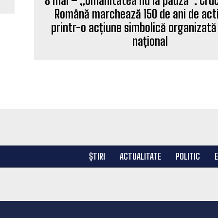
8 mai – „Umanitatea nu ia pauză”. Cru
Română marchează 150 de ani de acti
printr-o acțiune simbolică organizată 
național
ȘTIRI
ACTUALITATE
POLITIC