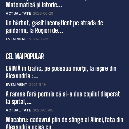
Matematică și Istorie...
ACTUALITATE
2026-06-29
Un bărbat, găsit inconștient pe stradă de
jandarmi, la Roșiori de...
EVENIMENT
2026-06-29
CEL MAI POPULAR
CRIMĂ în trafic, pe șoseaua morții, la ieșire din
Alexandria :...
EVENIMENT
2021-11-19
A rămas fară permis că si-a dus copilul disperat
la spital,...
ACTUALITATE
2023-05-08
Macabru: cadavrul plin de sânge al Alinei,fata din
Alexandria ucisă cu...