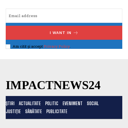
I WANT IN
Am citit și accept
Privacy Policy
.
IMPACTNEWS24
ȘTIRI
ACTUALITATE
POLITIC
EVENIMENT
SOCIAL
JUSTIȚIE
SĂNĂTATE
PUBLICITATE