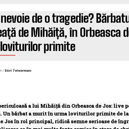
 nevoie de o tragedie? Bărbat
ață de Mihăiță, în Orbeasca de
loviturilor primite
n /
Stiri Teleorman
ericuloasă a lui Mihăiță din Orbeasca de Jos: live pe
 Un bărbat a murit în urma loviturilor primite de la
e Jos în rol principal, ridică semne serioase de îngr