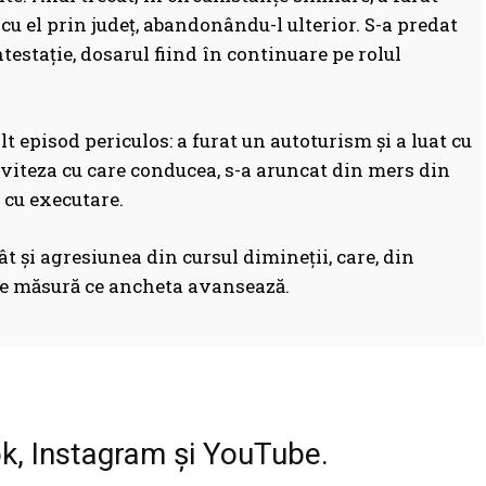
t cu el prin județ, abandonându-l ulterior. S-a predat
ntestație, dosarul fiind în continuare pe rolul
t episod periculos: a furat un autoturism și a luat cu
 viteza cu care conducea, s-a aruncat din mers din
 cu executare.
cât și agresiunea din cursul dimineții, care, din
 pe măsură ce ancheta avansează.
Facebook
WhatsApp
Print
ok, Instagram și YouTube.