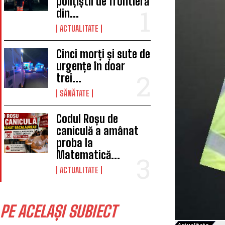
polițiștii de frontieră
din...
ACTUALITATE
Cinci morți și sute de
urgențe în doar
trei...
SĂNĂTATE
Codul Roșu de
caniculă a amânat
proba la
Matematică...
ACTUALITATE
PE ACELAȘI SUBIECT