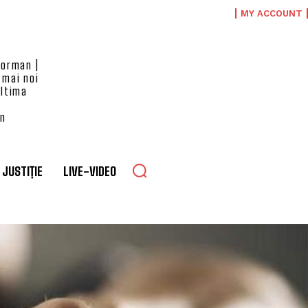
MY ACCOUNT
eorman |
 mai noi
ultima
an
JUSTIȚIE
LIVE-VIDEO