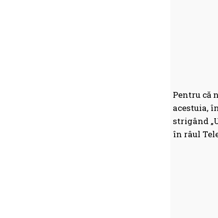
Pentru că n
acestuia, î
strigând „U
în râul Te