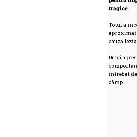
pentru imp
tragice.
Totul a înc
aproximativ
cauza leziu
După agresi
comportamen
întrebat de
câmp.