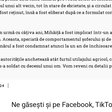
l unui alt vecin, tot în stare de ebrietate, și a circula
 fost reținut, însă a fost eliberat după ce a formulat co
n urmă cu câțiva ani, Mihăiță a fost implicat într-un al
. Aceasta, speriată de comportamentul șoferului și de
ânărul a fost condamnat atunci la un an de închisoare
 autoritățile anchetează atât furtul utilajului agricol, 
 s-a soldat cu decesul unui om. Vom reveni cu detalii
Share
24
Ne găsești și pe Facebook, TikT