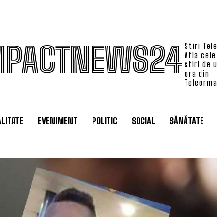
MPACTNEWS24
Stiri Tel
Afla cele
stiri de 
ora din
Teleorm
LITATE
EVENIMENT
POLITIC
SOCIAL
SĂNĂTATE