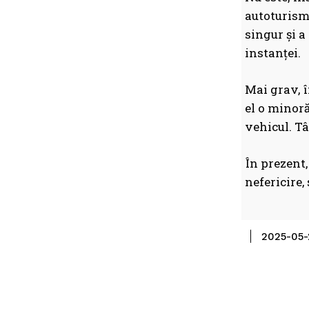
autoturismu
singur și a
instanței.
Mai grav, î
el o minoră
vehicul. T
În prezent,
nefericire,
2025-05-