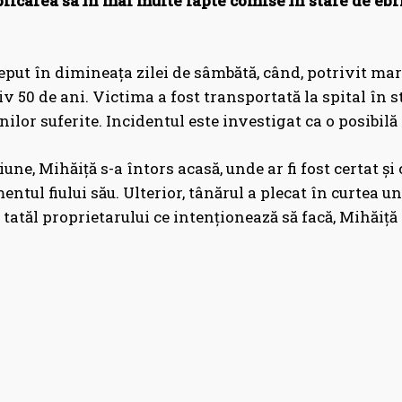
licarea sa în mai multe fapte comise în stare de ebri
eput în dimineața zilei de sâmbătă, când, potrivit mart
 50 de ani. Victima a fost transportată la spital în st
nilor suferite. Incidentul este investigat ca o posibil
une, Mihăiță s-a întors acasă, unde ar fi fost certat și
tul fiului său. Ulterior, tânărul a plecat în curtea un
 tatăl proprietarului ce intenționează să facă, Mihăiță a 