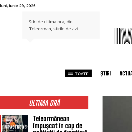
luni, iunie 29, 2026
Stiri de ultima ora, din
I
Teleorman, stirile de azi ...
ȘTIRI
ACTUA
TOATE
ULTIMA ORĂ
Teleormănean
împușcat în cap de