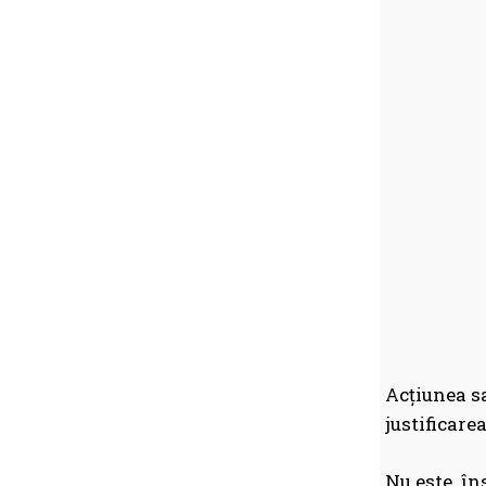
Acțiunea sa
justificare
Nu este, în