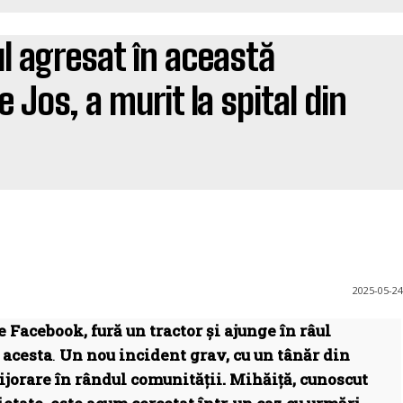
ul agresat în această
 Jos, a murit la spital din
2025-05-24
 Facebook, fură un tractor și ajunge în râul
 acesta
.
Un nou incident grav, cu un tânăr din
ijorare în rândul comunității. Mihăiță, cunoscut