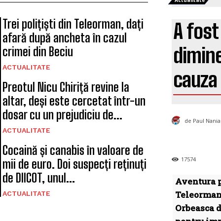
Actualitate
Trei polițiști din Teleorman, dați
A fost
afară după ancheta în cazul
dimine
crimei din Beciu
ACTUALITATE
cauza 
Preotul Nicu Chiriță revine la
altar, deși este cercetat într-un
dosar cu un prejudiciu de...
de Paul Nania
ACTUALITATE
Cocaină și canabis în valoare de
17574
mii de euro. Doi suspecți reținuți
de DIICOT, unul...
Aventura p
Teleorman.
ACTUALITATE
Orbeasca d