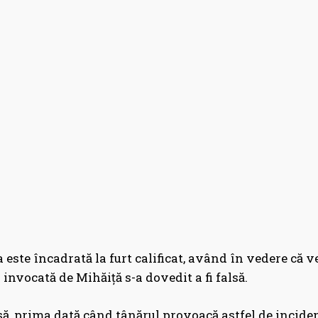
 este încadrată la furt calificat, având în vedere că ve
a invocată de Mihăiță s-a dovedit a fi falsă.
să, prima dată când tânărul provoacă astfel de inciden