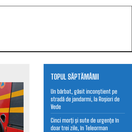
TOPUL SĂPTĂMÂNII
Un bărbat, găsit inconștient pe
stradă de jandarmi, la Roșiori de
Vede
Cinci morți și sute de urgențe în
doar trei zile, în Teleorman