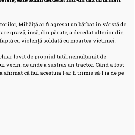
etate, este acum cercetat într-un caz cu urmări
orilor, Mihăiță ar fi agresat un bărbat în vârstă de
are gravă, însă, din păcate, a decedat ulterior din
ă faptă cu violență soldată cu moartea victimei.
 chiar lovit de propriul tată, nemulțumit de
ui vecin, de unde a sustras un tractor. Când a fost
afirmat că fiul acestuia l-ar fi trimis să-l ia de pe