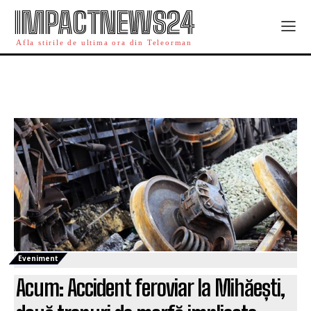
IMPACTNEWS24
Afla stirile de ultima ora din Teleorman
Eveniment
Acum: Accident feroviar la Mihăești,