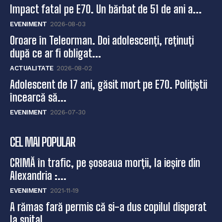
Impact fatal pe E70. Un bărbat de 51 de ani a...
EVENIMENT
2026-08-03
Oroare în Teleorman. Doi adolescenți, reținuți
după ce ar fi obligat...
ACTUALITATE
2026-08-02
Adolescent de 17 ani, găsit mort pe E70. Polițiștii
încearcă să...
EVENIMENT
2026-07-30
CEL MAI POPULAR
CRIMĂ în trafic, pe șoseaua morții, la ieșire din
Alexandria :...
EVENIMENT
2021-11-19
A rămas fară permis că si-a dus copilul disperat
la spital,...