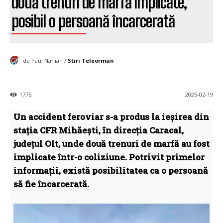
două trenuri de marfă implicate,
posibil o persoană încarcerată
de Paul Nanian /
Stiri Teleorman
1775
2025-02-19
Un accident feroviar s-a produs la ieșirea din
stația CFR Mihăești, în direcția Caracal,
județul Olt, unde două trenuri de marfă au fost
implicate într-o coliziune. Potrivit primelor
informații, există posibilitatea ca o persoană
să fie încarcerată.