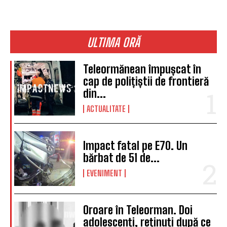
ULTIMA ORĂ
Teleormănean împușcat în
cap de polițiștii de frontieră
din...
ACTUALITATE
Impact fatal pe E70. Un
bărbat de 51 de...
EVENIMENT
Oroare în Teleorman. Doi
adolescenți, reținuți după ce