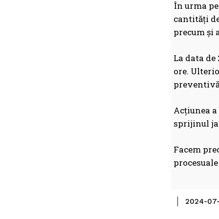
În urma per
cantități d
precum și a
La data de 
ore. Ulteri
preventivă 
Acțiunea a 
sprijinul j
Facem preci
procesuale
2024-07