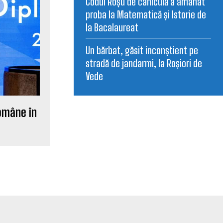
Codul Roșu de caniculă a amânat
proba la Matematică și Istorie de
la Bacalaureat
Un bărbat, găsit inconștient pe
stradă de jandarmi, la Roșiori de
Vede
Române în