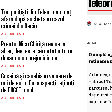
Teleo
Trei polițiști din Teleorman, dați
afară după ancheta în cazul
de Paul Nania
crimei din Beciu
ACTUALITATE
Preotul Nicu Chiriță revine la
861
altar, deși este cercetat într-un
O amplă op
dosar cu un prejudiciu de...
reținerea u
ACTUALITATE
Acțiunea, 
Cocaină și canabis în valoare de
– Biroul Te
mii de euro. Doi suspecți reținuți
parcursul l
de DIICOT, unul...
deținut și 
ACTUALITATE
cuprinse în