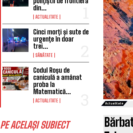
polițiștii de frontieră
din...
ACTUALITATE
Cinci morți și sute de
urgențe în doar
trei...
SĂNĂTATE
Codul Roșu de
caniculă a amânat
proba la
Matematică...
ACTUALITATE
Actualitate
Bărbat
PE ACELAȘI SUBIECT