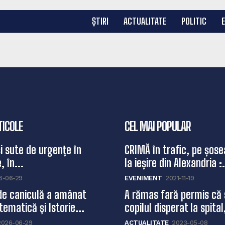
ȘTIRI
ACTUALITATE
POLITIC
TICOLE
CEL MAI POPULAR
și sute de urgențe în
CRIMĂ în trafic, pe șose
, în...
la ieșire din Alexandria :.
6-06-29
EVENIMENT
2021-11-19
de caniculă a amânat
A rămas fară permis că 
ematică și Istorie...
copilul disperat la spital,
2026-06-29
ACTUALITATE
2023-05-08