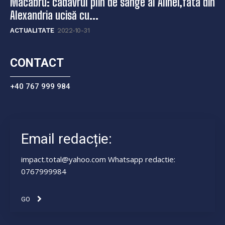
Macabru: cadavrul plin de sânge al Alinei,fata din
Alexandria ucisă cu...
ACTUALITATE
2022-10-31
CONTACT
+40 767 999 984
Email redacție:
impact.total@yahoo.com Whatsapp redactie:
0767999984
GO