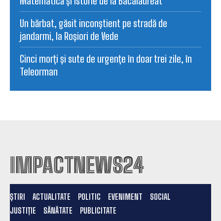
Matematică și Istorie de la Bacalaureat
Un bărbat, găsit inconștient pe stradă de
jandarmi, la Roșiori de Vede
Cinci morți și sute de urgențe în doar trei zile, în
Teleorman
IMPACTNEWS24
ȘTIRI
ACTUALITATE
POLITIC
EVENIMENT
SOCIAL
JUSTIȚIE
SĂNĂTATE
PUBLICITATE