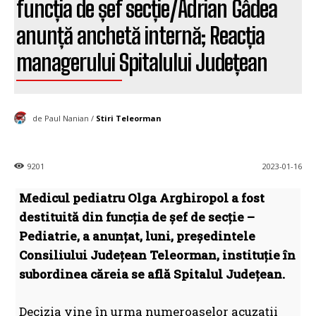
funcția de șef secție/Adrian Gâdea
anunță anchetă internă; Reacția
managerului Spitalului Județean
de Paul Nanian /
Stiri Teleorman
9201
2023-01-16
Medicul pediatru Olga Arghiropol a fost
destituită din funcția de șef de secție –
Pediatrie, a anunțat, luni, președintele
Consiliului Județean Teleorman, instituție în
subordinea căreia se află Spitalul Județean.
Decizia vine în urma numeroaselor acuzații