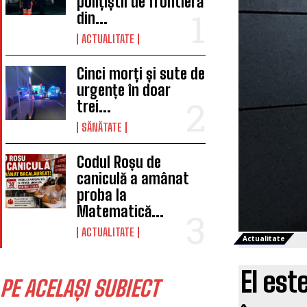
polițiștii de frontieră
din...
ACTUALITATE
Cinci morți și sute de
urgențe în doar
trei...
SĂNĂTATE
Codul Roșu de
caniculă a amânat
proba la
Matematică...
ACTUALITATE
Actualitate
El est
PE ACELAȘI SUBIECT