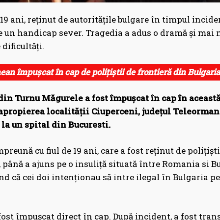
 19 ani, reținut de autoritățile bulgare în timpul incide
e un handicap sever. Tragedia a adus o dramă și mai ma
ificultăți.
an împușcat în cap de polițiștii de frontieră din Bulgaria
in Turnu Măgurele a fost împușcat în cap în această s
apropierea localității Ciuperceni, județul Teleorman.
la un spital din Bucuresti.
mpreună cu fiul de 19 ani, care a fost reținut de polițiș
 până a ajuns pe o insuliță situată între Romania si Bul
 că cei doi intenționau să intre ilegal în Bulgaria pen
fost împușcat direct în cap. După incident, a fost tra