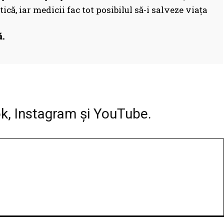
ică, iar medicii fac tot posibilul să-i salveze viața
.
Facebook
WhatsApp
Print
ok, Instagram și YouTube.