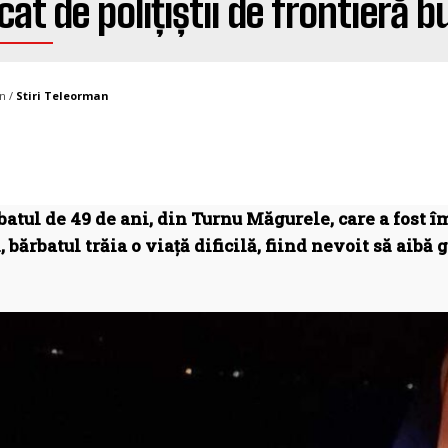
at de polițiștii de frontieră b
n /
Stiri Teleorman
batul de 49 de ani, din Turnu Măgurele, care a fost îm
, bărbatul trăia o viață dificilă, fiind nevoit să aibă g