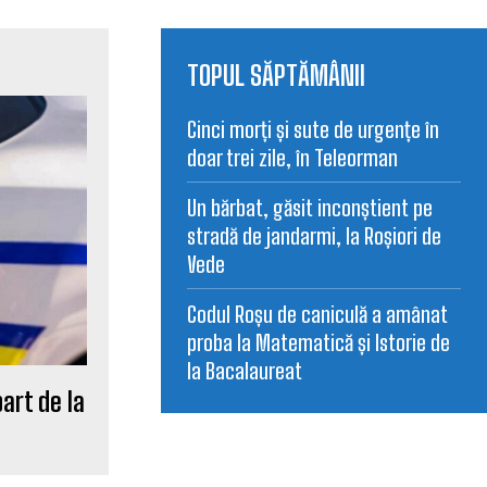
TOPUL SĂPTĂMÂNII
Cinci morți și sute de urgențe în
doar trei zile, în Teleorman
Un bărbat, găsit inconștient pe
stradă de jandarmi, la Roșiori de
Vede
Codul Roșu de caniculă a amânat
proba la Matematică și Istorie de
la Bacalaureat
art de la