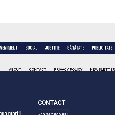
EVENIMENT
SOCIAL
JUSTIȚIE
SĂNĂTATE
PUBLICITATE
ABOUT
CONTACT
PRIVACY POLICY
NEWSLETTER
CONTACT
aua morții,
+40 767 999 984