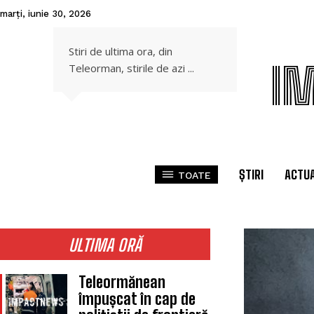
marți, iunie 30, 2026
Stiri de ultima ora, din
I
Teleorman, stirile de azi ...
ȘTIRI
ACTUA
TOATE
ULTIMA ORĂ
Teleormănean
împușcat în cap de