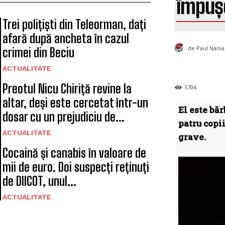
împușc
Trei polițiști din Teleorman, dați
afară după ancheta în cazul
de Paul Nania
crimei din Beciu
ACTUALITATE
Preotul Nicu Chiriță revine la
5704
altar, deși este cercetat într-un
El este băr
dosar cu un prejudiciu de...
patru copii
ACTUALITATE
grave.
Cocaină și canabis în valoare de
mii de euro. Doi suspecți reținuți
de DIICOT, unul...
ACTUALITATE