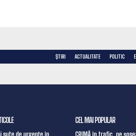
ȘTIRI
ACTUALITATE
POLITIC
TICOLE
CEL MAI POPULAR
și sute de urgențe în
CRIMĂ în trafic, pe șose