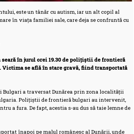
ntului, este un tânăr cu autism, iar un alt copil al
re în viața familiei sale, care deja se confruntă cu
eară în jurul orei 19.30 de polițiștii de frontieră
 Victima se află în stare gravă, fiind transportată
tii Bulgari a traversat Dunărea prin zona localității
garia. Polițiștii de frontieră bulgari au intervenit,
tru a fura. De fapt, acestia s-au dus să taie lemne de
nsportat înapoi pe malul românesc al Dunării, unde