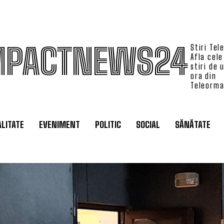
MPACTNEWS24
Stiri Tel
Afla cele
stiri de 
ora din
Teleorm
LITATE
EVENIMENT
POLITIC
SOCIAL
SĂNĂTATE