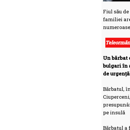
Fiul său de
familiei ar
numeroase d
Teleormăne
Un bărbat d
bulgari în 
de urgență 
Bărbatul, î
Ciuperceni,
presupunând
pe insulă
Bărbatul a 