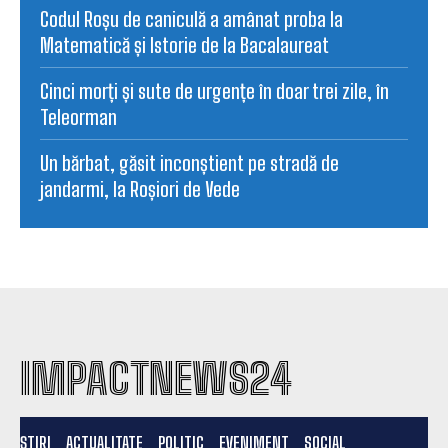
Codul Roșu de caniculă a amânat proba la
Matematică și Istorie de la Bacalaureat
Cinci morți și sute de urgențe în doar trei zile, în
Teleorman
Un bărbat, găsit inconștient pe stradă de
jandarmi, la Roșiori de Vede
IMPACTNEWS24
ȘTIRI
ACTUALITATE
POLITIC
EVENIMENT
SOCIAL