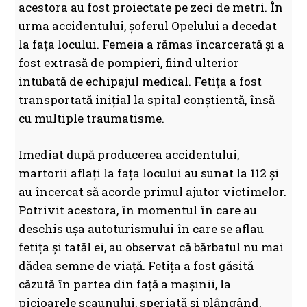
acestora au fost proiectate pe zeci de metri. În
urma accidentului, șoferul Opelului a decedat
la fața locului. Femeia a rămas încarcerată și a
fost extrasă de pompieri, fiind ulterior
intubată de echipajul medical. Fetița a fost
transportată inițial la spital conștientă, însă
cu multiple traumatisme.
Imediat după producerea accidentului,
martorii aflați la fața locului au sunat la 112 și
au încercat să acorde primul ajutor victimelor.
Potrivit acestora, în momentul în care au
deschis ușa autoturismului în care se aflau
fetița și tatăl ei, au observat că bărbatul nu mai
dădea semne de viață. Fetița a fost găsită
căzută în partea din față a mașinii, la
picioarele scaunului, speriată și plângând,