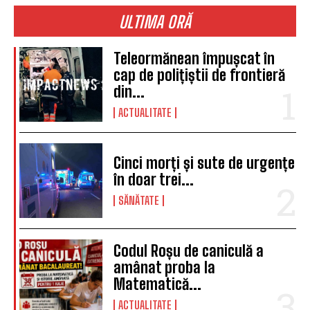
ULTIMA ORĂ
Teleormănean împușcat în
cap de polițiștii de frontieră
din...
ACTUALITATE
Cinci morți și sute de urgențe
în doar trei...
SĂNĂTATE
Codul Roșu de caniculă a
amânat proba la
Matematică...
ACTUALITATE