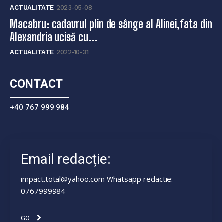
ACTUALITATE
2023-05-08
Macabru: cadavrul plin de sânge al Alinei,fata din
Alexandria ucisă cu...
ACTUALITATE
2022-10-31
CONTACT
+40 767 999 984
Email redacție:
impact.total@yahoo.com Whatsapp redactie:
0767999984
GO