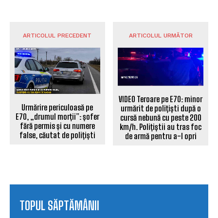
ARTICOLUL PRECEDENT
ARTICOLUL URMĂTOR
VIDEO Teroare pe E70: minor
Urmărire periculoasă pe
urmărit de polițiști după o
E70, „drumul morții”: șofer
cursă nebună cu peste 200
fără permis și cu numere
km/h. Polițiștii au tras foc
false, căutat de polițiști
de armă pentru a-l opri
TOPUL SĂPTĂMÂNII