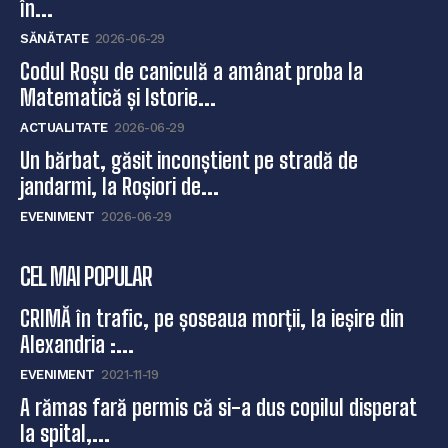
în...
SĂNĂTATE
2026-06-29
Codul Roșu de caniculă a amânat proba la
Matematică și Istorie...
ACTUALITATE
2026-06-29
Un bărbat, găsit inconștient pe stradă de
jandarmi, la Roșiori de...
EVENIMENT
2026-06-29
CEL MAI POPULAR
CRIMĂ în trafic, pe șoseaua morții, la ieșire din
Alexandria :...
EVENIMENT
2021-11-19
A rămas fară permis că si-a dus copilul disperat
la spital,...