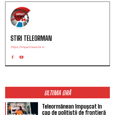
STIRI TELEORMAN
https://impactnews24.ro
ULTIMA ORĂ
Teleormănean împușcat în
cap de polițiștii de frontieră