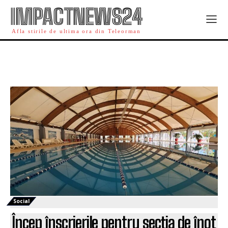
IMPACTNEWS24
Afla stirile de ultima ora din Teleorman
Social
Încep înscrierile pentru secția de înot