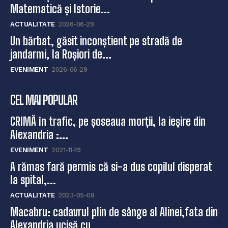
Matematică și Istorie...
ACTUALITATE
2026-06-29
Un bărbat, găsit inconștient pe stradă de
jandarmi, la Roșiori de...
EVENIMENT
2026-06-29
CEL MAI POPULAR
CRIMĂ în trafic, pe șoseaua morții, la ieșire din
Alexandria :...
EVENIMENT
2021-11-19
A rămas fară permis că si-a dus copilul disperat
la spital,...
ACTUALITATE
2023-05-08
Macabru: cadavrul plin de sânge al Alinei,fata din
Alexandria ucisă cu...