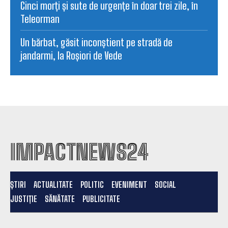
Cinci morți și sute de urgențe în doar trei zile, în
Teleorman
Un bărbat, găsit inconștient pe stradă de
jandarmi, la Roșiori de Vede
IMPACTNEWS24
ȘTIRI
ACTUALITATE
POLITIC
EVENIMENT
SOCIAL
JUSTIȚIE
SĂNĂTATE
PUBLICITATE