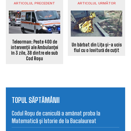
ARTICOLUL PRECEDENT
ARTICOLUL URMĂTOR
Teleorman: Peste 400 de
Un bărbat din Lița și-a ucis
intervenții ale Ambulanței
fiul cu o lovitură de cuţit
în 3 zile, 38 dintre ele sub
Cod Roșu
TOPUL SĂPTĂMÂNII
Codul Roșu de caniculă a amânat proba la
Matematică și Istorie de la Bacalaureat