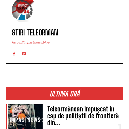
STIRI TELEORMAN
https://impactnews24.ro
ULTIMA ORĂ
Teleormănean împușcat în
cap de polițiștii de frontieră
din...