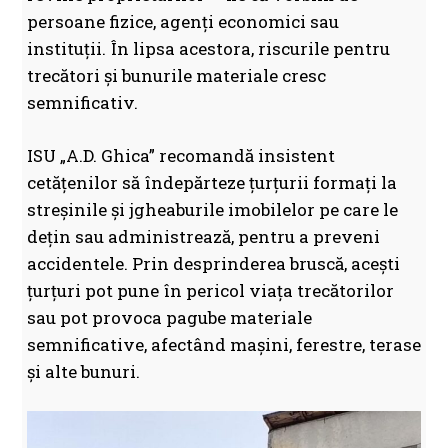
persoane fizice, agenți economici sau
instituții. În lipsa acestora, riscurile pentru
trecători și bunurile materiale cresc
semnificativ.
ISU „A.D. Ghica” recomandă insistent
cetățenilor să îndepărteze țurțurii formați la
streșinile și jgheaburile imobilelor pe care le
dețin sau administrează, pentru a preveni
accidentele. Prin desprinderea bruscă, acești
țurțuri pot pune în pericol viața trecătorilor
sau pot provoca pagube materiale
semnificative, afectând mașini, ferestre, terase
și alte bunuri.