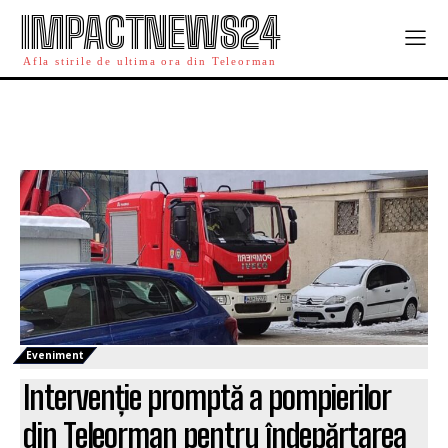
IMPACTNEWS24
Afla stirile de ultima ora din Teleorman
Eveniment
Intervenție promptă a pompierilor
din Teleorman pentru îndepărtarea