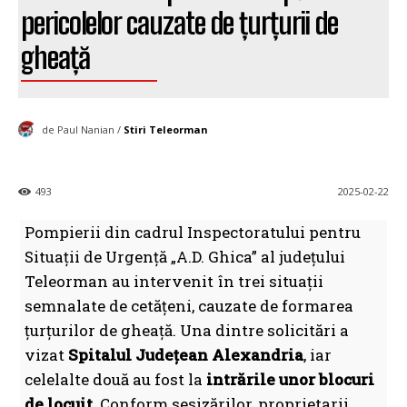
pericolelor cauzate de țurțurii de
gheață
de Paul Nanian /
Stiri Teleorman
493
2025-02-22
Pompierii din cadrul Inspectoratului pentru
Situații de Urgență „A.D. Ghica” al județului
Teleorman au intervenit în trei situații
semnalate de cetățeni, cauzate de formarea
țurțurilor de gheață. Una dintre solicitări a
vizat
Spitalul Județean Alexandria
, iar
celelalte două au fost la
intrările unor blocuri
de locuit
. Conform sesizărilor, proprietarii