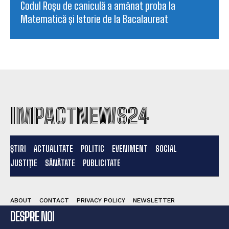
Codul Roșu de caniculă a amânat proba la
Matematică și Istorie de la Bacalaureat
IMPACTNEWS24
ȘTIRI
ACTUALITATE
POLITIC
EVENIMENT
SOCIAL
JUSTIȚIE
SĂNĂTATE
PUBLICITATE
ABOUT
CONTACT
PRIVACY POLICY
NEWSLETTER
DESPRE NOI