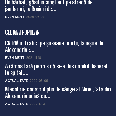
Un bărbat, găsit inconștient pe stradă de
jandarmi, la Roșiori de...
EVENIMENT
2026-06-29
CEL MAI POPULAR
CRIMĂ în trafic, pe șoseaua morții, la ieșire din
Alexandria :...
EVENIMENT
2021-11-19
A rămas fară permis că si-a dus copilul disperat
la spital,...
ACTUALITATE
2023-05-08
Macabru: cadavrul plin de sânge al Alinei,fata din
Alexandria ucisă cu...
ACTUALITATE
2022-10-31