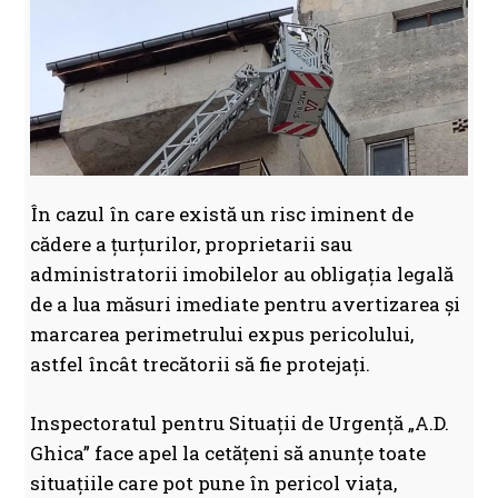
În cazul în care există un risc iminent de
cădere a țurțurilor, proprietarii sau
administratorii imobilelor au obligația legală
de a lua măsuri imediate pentru avertizarea și
marcarea perimetrului expus pericolului,
astfel încât trecătorii să fie protejați.
Inspectoratul pentru Situații de Urgență „A.D.
Ghica” face apel la cetățeni să anunțe toate
situațiile care pot pune în pericol viața,