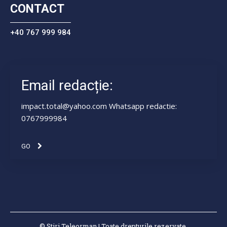
CONTACT
+40 767 999 984
Email redacție:
impact.total@yahoo.com Whatsapp redactie:
0767999984
GO
© Știri Teleorman | Toate drepturile rezervate.