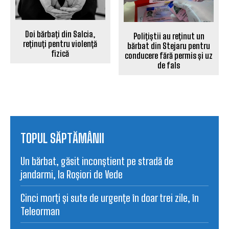
Doi bărbați din Salcia,
Polițiștii au reținut un
reținuți pentru violență
bărbat din Stejaru pentru
fizică
conducere fără permis și uz
de fals
TOPUL SĂPTĂMÂNII
Un bărbat, găsit inconștient pe stradă de
jandarmi, la Roșiori de Vede
Cinci morți și sute de urgențe în doar trei zile, în
Teleorman