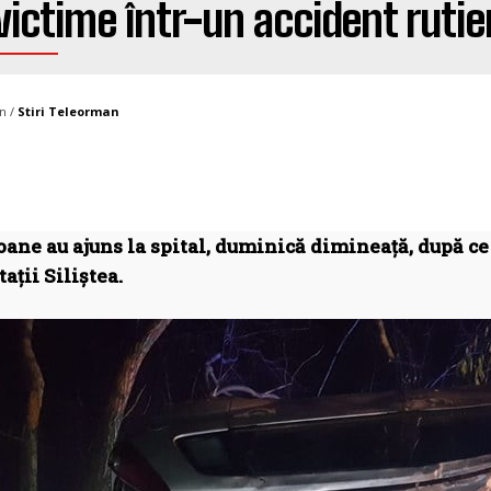
victime într-un accident rutier
n /
Stiri Teleorman
oane au ajuns la spital, duminică dimineață, după ce 
tații Siliștea.