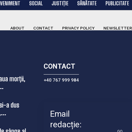
EVENIMENT
SOCIAL
JUSTIȚIE
SĂNĂTATE
PUBLICITATE
ABOUT
CONTACT
PRIVACY POLICY
NEWSLETTER
CONTACT
aua morții,
+40 767 999 984
..
si-a dus
...
Email
redacție:
de sânge al
GO