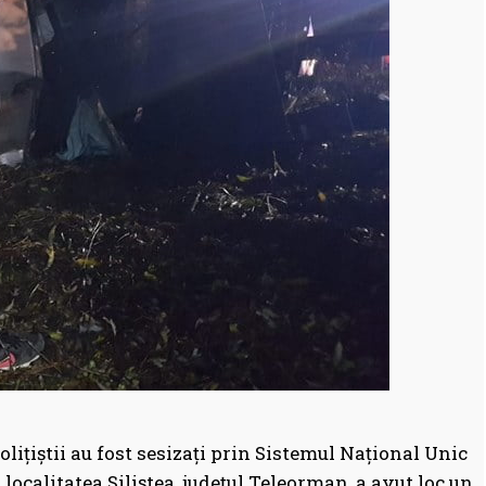
polițiștii au fost sesizați prin Sistemul Național Unic
 localitatea Siliștea, județul Teleorman, a avut loc un