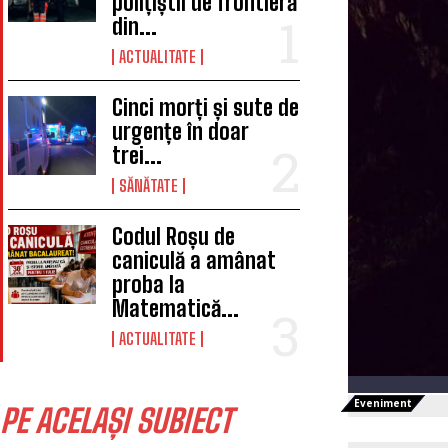
polițiștii de frontieră
din...
ACTUALITATE
Cinci morți și sute de
urgențe în doar
trei...
SĂNĂTATE
Codul Roșu de
caniculă a amânat
proba la
Matematică...
ACTUALITATE
Eveniment
PE ACELAȘI SUBIECT