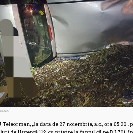
ORMAN
J Teleorman, „la data de 27 noiembrie, a.c., ora 05.20 , 
uri de Urgență 112, cu privire la faptul că pe DJ 701, în