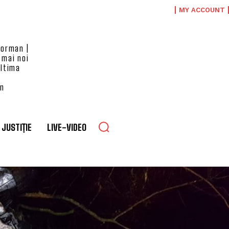
MY ACCOUNT
eorman |
 mai noi
ultima
an
JUSTIȚIE
LIVE-VIDEO