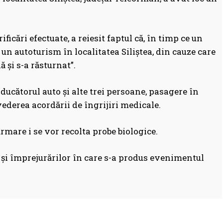
ificări efectuate, a reiesit faptul că, în timp ce un
un autoturism în localitatea Siliștea, din cauze care
ă și s-a răsturnat”.
ucătorul auto și alte trei persoane, pasagere în
vederea acordării de îngrijiri medicale.
urmare i se vor recolta probe biologice.
or și împrejurărilor în care s-a produs evenimentul
Facebook
WhatsApp
Print