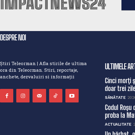
IMPACTNEWS24
DESPRE NOI
Știri Teleorman | Afla stirile de ultima
ULTIMELE AR
ora din Teleorman. Stiri, reportaje,
anchete, dezvaluiri si informații
Cinci morți 
doar trei zile
SĂNĂTATE
202
Codul Roșu 
proba la Mat
ACTUALITATE
Un bărbat, g