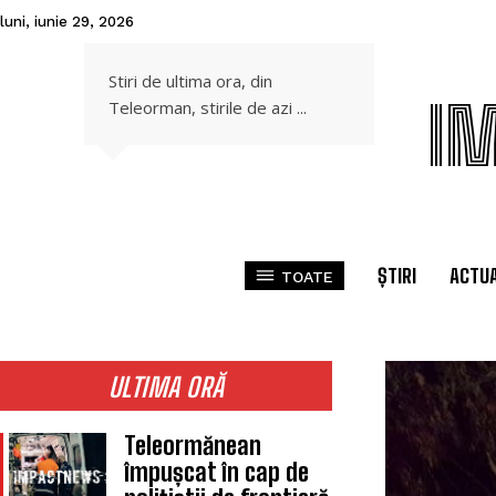
luni, iunie 29, 2026
Stiri de ultima ora, din
I
Teleorman, stirile de azi ...
ȘTIRI
ACTUA
TOATE
ULTIMA ORĂ
Teleormănean
împușcat în cap de