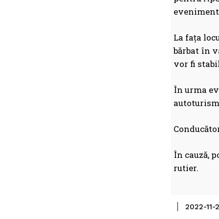
eveniment 
La fața locu
bărbat în v
vor fi stabi
În urma eve
autoturism.
Conducătoru
În cauză, p
rutier.
2022-11-