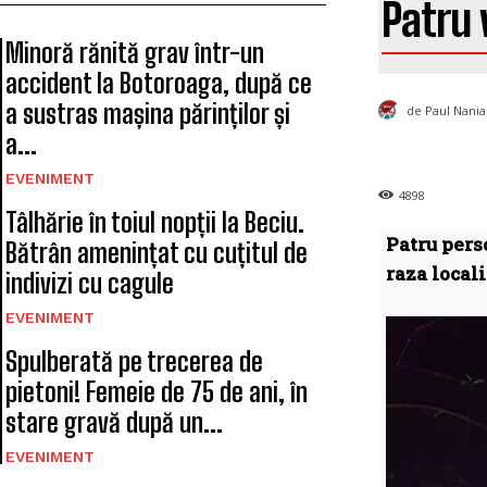
Patru 
Minoră rănită grav într-un
accident la Botoroaga, după ce
a sustras mașina părinților și
de Paul Nania
a...
EVENIMENT
4898
Tâlhărie în toiul nopții la Beciu.
Patru pers
Bătrân amenințat cu cuțitul de
raza locali
indivizi cu cagule
EVENIMENT
Spulberată pe trecerea de
pietoni! Femeie de 75 de ani, în
stare gravă după un...
EVENIMENT