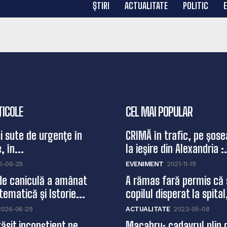
ȘTIRI
ACTUALITATE
POLITIC
TICOLE
CEL MAI POPULAR
și sute de urgențe în
CRIMĂ în trafic, pe șose
, în...
la ieșire din Alexandria :.
6-06-29
EVENIMENT
2021-11-19
de caniculă a amânat
A rămas fară permis că 
ematică și Istorie...
copilul disperat la spital,
2026-06-29
ACTUALITATE
2023-05-08
ăsit inconștient pe
Macabru: cadavrul plin 