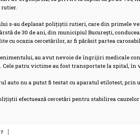
rutier.
lui s-au deplasat polițiștii rutieri, care din primele ver
ârstă de 30 de ani, din municipiul București, conducea 
lite cu ocazia cercetărilor, ar fi părăsit partea carosabil
nimentului, au avut nevoie de îngrijiri medicale cond
 Cele patru victime au fost transportate la spital, în 
l auto nu a putut fi testat cu aparatul etilotest, prin 
olițiștii efectuează cercetări pentru stabilirea cauzel
Share
27