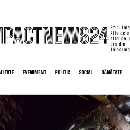
MPACTNEWS24
Stiri Tel
Afla cele
stiri de 
ora din
Teleorm
LITATE
EVENIMENT
POLITIC
SOCIAL
SĂNĂTATE