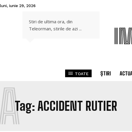
luni, iunie 29, 2026
Stiri de ultima ora, din
I
Teleorman, stirile de azi ...
ȘTIRI
ACTUA
TOATE
A
Tag:
ACCIDENT RUTIER