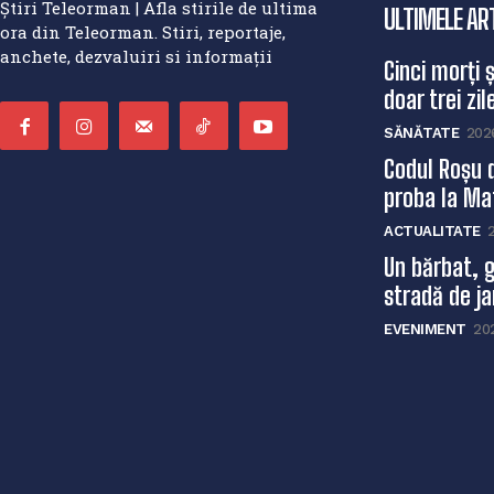
Știri Teleorman | Afla stirile de ultima
ULTIMELE AR
ora din Teleorman. Stiri, reportaje,
anchete, dezvaluiri si informații
Cinci morți 
doar trei zile
SĂNĂTATE
202
Codul Roșu 
proba la Mat
ACTUALITATE
Un bărbat, g
stradă de ja
EVENIMENT
20