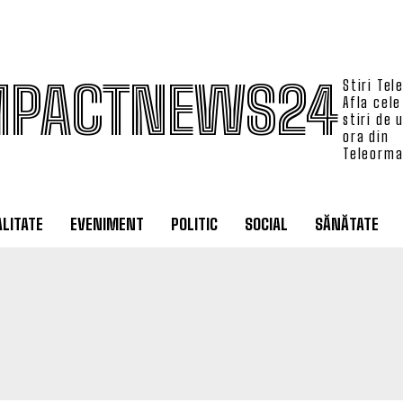
MPACTNEWS24
Stiri Tel
Afla cele
stiri de 
ora din
Teleorm
LITATE
EVENIMENT
POLITIC
SOCIAL
SĂNĂTATE