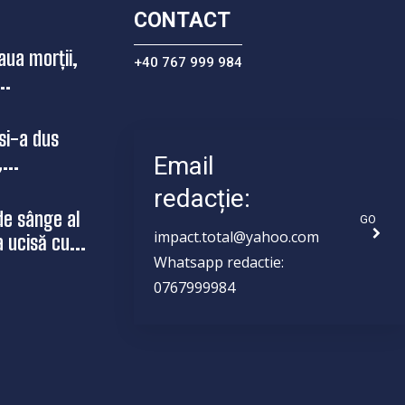
CONTACT
aua morții,
+40 767 999 984
..
si-a dus
...
Email
redacție:
de sânge al
GO
impact.total@yahoo.com
a ucisă cu...
Whatsapp redactie:
0767999984