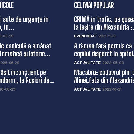
TICOLE
CEL MAI POPULAR
și sute de urgențe în
CRIMĂ în trafic, pe șose
, în...
la ieșire din Alexandria :.
6-06-29
EVENIMENT
2021-11-19
de caniculă a amânat
A rămas fară permis că 
ematică și Istorie...
copilul disperat la spital,
2026-06-29
ACTUALITATE
2023-05-08
ăsit inconștient pe
Macabru: cadavrul plin 
ndarmi, la Roșiori de...
Alinei,fata din Alexandri
26-06-29
ACTUALITATE
2022-10-31