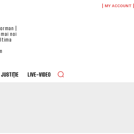
MY ACCOUNT
eorman |
 mai noi
ultima
an
JUSTIȚIE
LIVE-VIDEO