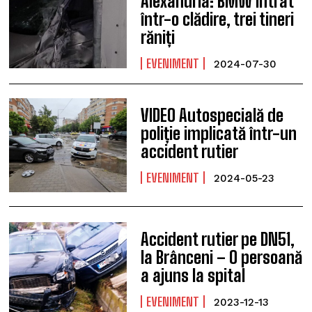
Alexandria: BMW intrat
într-o clădire, trei tineri
răniți
EVENIMENT
2024-07-30
VIDEO Autospecială de
poliție implicată într-un
accident rutier
EVENIMENT
2024-05-23
Accident rutier pe DN51,
la Brânceni – O persoană
a ajuns la spital
EVENIMENT
2023-12-13