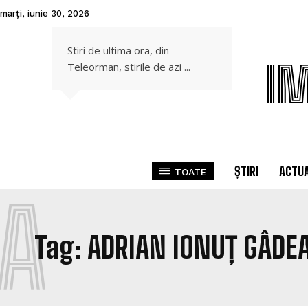
marți, iunie 30, 2026
Stiri de ultima ora, din
I
Teleorman, stirile de azi ...
ȘTIRI
ACTUA
TOATE
A
Tag:
ADRIAN IONUȚ GÂDE