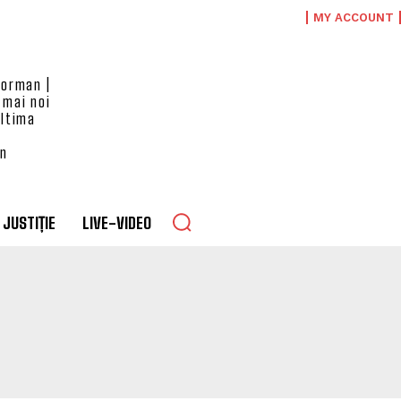
MY ACCOUNT
eorman |
 mai noi
ultima
an
JUSTIȚIE
LIVE-VIDEO