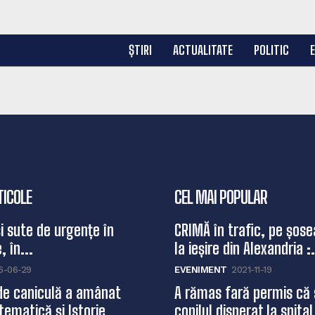
ȘTIRI
ACTUALITATE
POLITIC
TICOLE
CEL MAI POPULAR
și sute de urgențe în
CRIMĂ în trafic, pe șose
, în...
la ieșire din Alexandria :.
6-06-29
EVENIMENT
2021-11-19
de caniculă a amânat
A rămas fară permis că 
ematică și Istorie...
copilul disperat la spital,