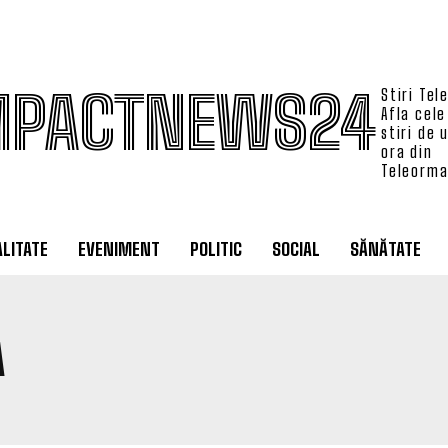
MPACTNEWS24
Stiri Tel
Afla cele
stiri de 
ora din
Teleorm
LITATE
EVENIMENT
POLITIC
SOCIAL
SĂNĂTATE
A