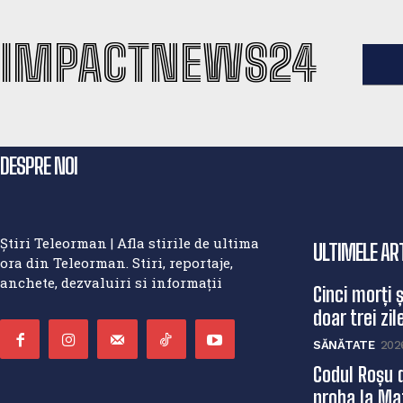
IMPACTNEWS24
DESPRE NOI
Știri Teleorman | Afla stirile de ultima
ULTIMELE AR
ora din Teleorman. Stiri, reportaje,
anchete, dezvaluiri si informații
Cinci morți 
doar trei zile
SĂNĂTATE
202
Codul Roșu 
proba la Mat