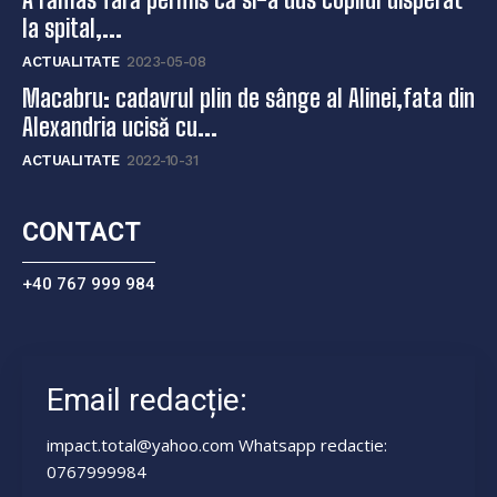
la spital,...
ACTUALITATE
2023-05-08
Macabru: cadavrul plin de sânge al Alinei,fata din
Alexandria ucisă cu...
ACTUALITATE
2022-10-31
CONTACT
+40 767 999 984
Email redacție:
impact.total@yahoo.com Whatsapp redactie:
0767999984