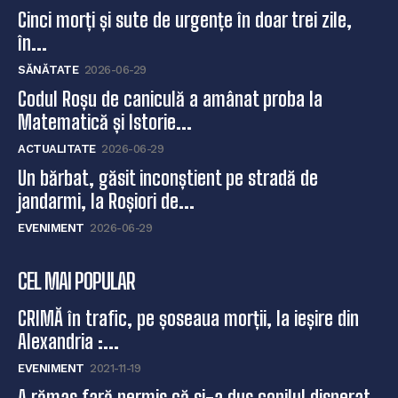
Cinci morți și sute de urgențe în doar trei zile,
în...
SĂNĂTATE
2026-06-29
Codul Roșu de caniculă a amânat proba la
Matematică și Istorie...
ACTUALITATE
2026-06-29
Un bărbat, găsit inconștient pe stradă de
jandarmi, la Roșiori de...
EVENIMENT
2026-06-29
CEL MAI POPULAR
CRIMĂ în trafic, pe șoseaua morții, la ieșire din
Alexandria :...
EVENIMENT
2021-11-19
A rămas fară permis că si-a dus copilul disperat