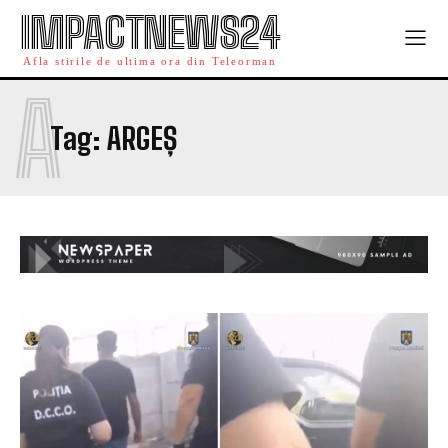
IMPACTNEWS24
Afla stirile de ultima ora din Teleorman
A
Tag:
ARGEȘ