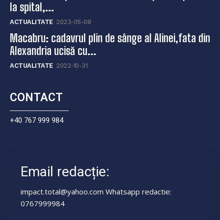
la spital,...
ACTUALITATE
2023-05-08
Macabru: cadavrul plin de sânge al Alinei,fata din
Alexandria ucisă cu...
ACTUALITATE
2022-10-31
CONTACT
+40 767 999 984
Email redacție:
impact.total@yahoo.com Whatsapp redactie:
0767999984