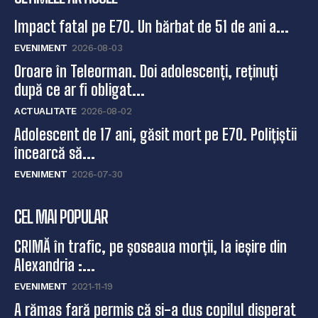
Impact fatal pe E70. Un bărbat de 51 de ani a...
EVENIMENT
2026-08-03
Oroare în Teleorman. Doi adolescenți, reținuți
după ce ar fi obligat...
ACTUALITATE
2026-08-02
Adolescent de 17 ani, găsit mort pe E70. Polițiștii
încearcă să...
EVENIMENT
2026-07-30
CEL MAI POPULAR
CRIMĂ în trafic, pe șoseaua morții, la ieșire din
Alexandria :...
EVENIMENT
2021-11-19
A rămas fară permis că si-a dus copilul disperat