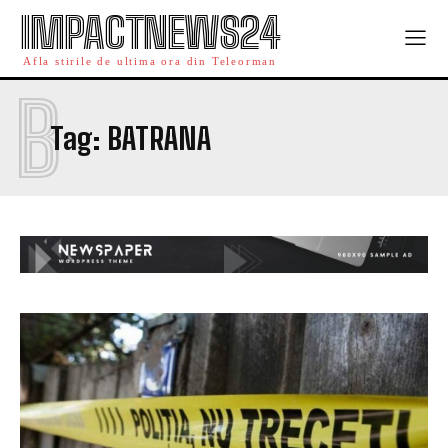
IMPACTNEWS24
Afla stirile de ultima ora din Teleorman
B
Tag:
BATRANA