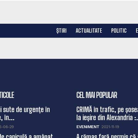
ȘTIRI
ACTUALITATE
POLITIC
TICOLE
CEL MAI POPULAR
și sute de urgențe în
CRIMĂ în trafic, pe șose
, în...
la ieșire din Alexandria :.
6-06-29
EVENIMENT
2021-11-19
de caniculă a amânat
A rămas fară permis că 