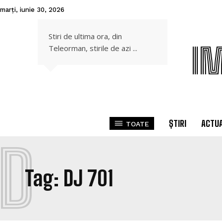
marți, iunie 30, 2026
Stiri de ultima ora, din
I
Teleorman, stirile de azi ...
ȘTIRI
ACTUA
TOATE
D
Tag:
DJ 701