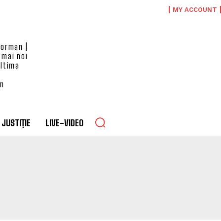
MY ACCOUNT
eorman |
 mai noi
ultima
an
JUSTIȚIE
LIVE-VIDEO