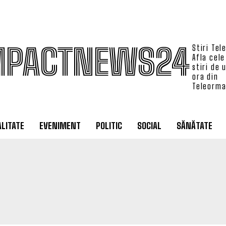
MPACTNEWS24
Stiri Tel
Afla cele
stiri de 
ora din
Teleorm
LITATE
EVENIMENT
POLITIC
SOCIAL
SĂNĂTATE