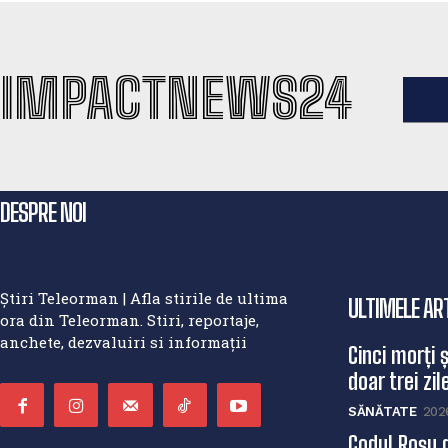
IMPACTNEWS24
DESPRE NOI
Știri Teleorman | Afla stirile de ultima
ULTIMELE AR
ora din Teleorman. Stiri, reportaje,
anchete, dezvaluiri si informații
Cinci morți 
doar trei zile
SĂNĂTATE
202
Codul Roșu 