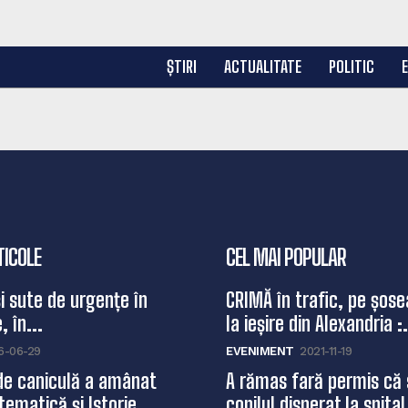
ȘTIRI
ACTUALITATE
POLITIC
TICOLE
CEL MAI POPULAR
și sute de urgențe în
CRIMĂ în trafic, pe șose
, în...
la ieșire din Alexandria :.
6-06-29
EVENIMENT
2021-11-19
de caniculă a amânat
A rămas fară permis că 
ematică și Istorie...
copilul disperat la spital,