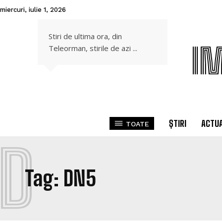
miercuri, iulie 1, 2026
Stiri de ultima ora, din
I
Teleorman, stirile de azi ...
ȘTIRI
ACTUA
TOATE
D
Tag:
DN5