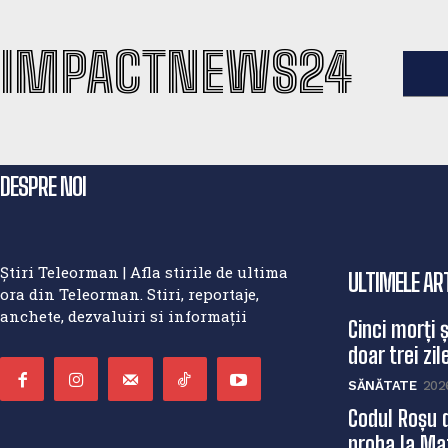
IMPACTNEWS24
DESPRE NOI
Știri Teleorman | Afla stirile de ultima
ULTIMELE AR
ora din Teleorman. Stiri, reportaje,
anchete, dezvaluiri si informații
Cinci morți 
doar trei zile
SĂNĂTATE
202
Codul Roșu 
proba la Mat