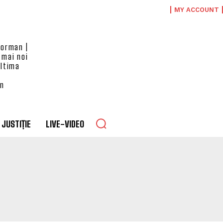
MY ACCOUNT
eorman |
 mai noi
ultima
an
JUSTIȚIE
LIVE-VIDEO