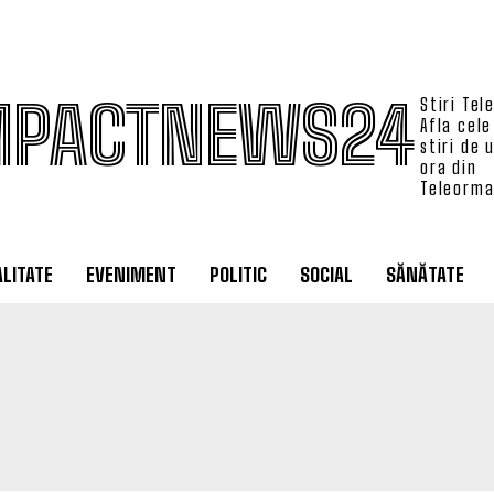
MPACTNEWS24
Stiri Tel
Afla cele
stiri de 
ora din
Teleorm
LITATE
EVENIMENT
POLITIC
SOCIAL
SĂNĂTATE