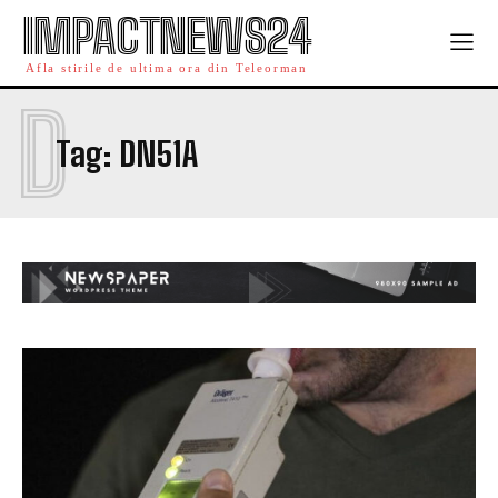
IMPACTNEWS24
Afla stirile de ultima ora din Teleorman
D
Tag:
DN51A