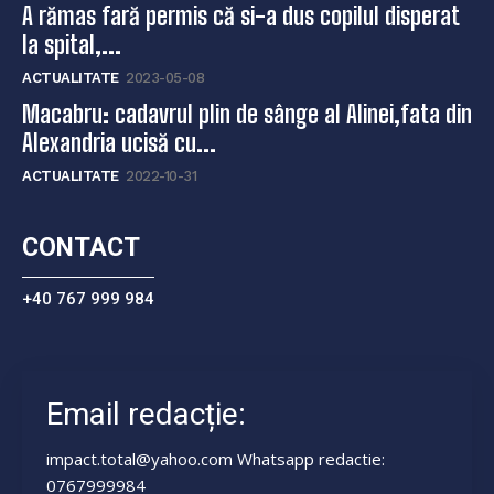
A rămas fară permis că si-a dus copilul disperat
la spital,...
ACTUALITATE
2023-05-08
Macabru: cadavrul plin de sânge al Alinei,fata din
Alexandria ucisă cu...
ACTUALITATE
2022-10-31
CONTACT
+40 767 999 984
Email redacție:
impact.total@yahoo.com Whatsapp redactie:
0767999984