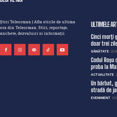
Știri Teleorman | Afla stirile de ultima
ULTIMELE AR
ora din Teleorman. Stiri, reportaje,
anchete, dezvaluiri si informații
Cinci morți 
doar trei zile
SĂNĂTATE
202
Codul Roșu 
proba la Mat
ACTUALITATE
Un bărbat, g
stradă de ja
EVENIMENT
20