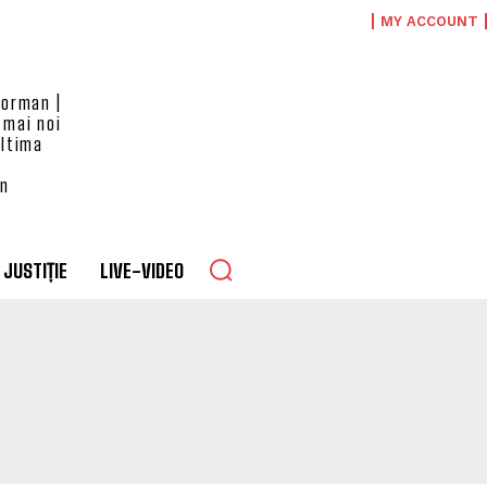
MY ACCOUNT
eorman |
 mai noi
ultima
an
JUSTIȚIE
LIVE-VIDEO