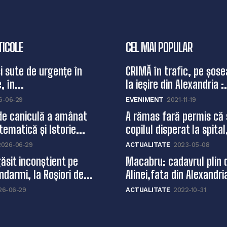
TICOLE
CEL MAI POPULAR
și sute de urgențe în
CRIMĂ în trafic, pe șose
, în...
la ieșire din Alexandria :.
6-06-29
EVENIMENT
2021-11-19
de caniculă a amânat
A rămas fară permis că 
ematică și Istorie...
copilul disperat la spital,
2026-06-29
ACTUALITATE
2023-05-08
ăsit inconștient pe
Macabru: cadavrul plin 
ndarmi, la Roșiori de...
Alinei,fata din Alexandri
26-06-29
ACTUALITATE
2022-10-31