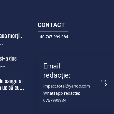
CONTACT
aua morții,
+40 767 999 984
..
si-a dus
...
Email
redacție:
de sânge al
GO
impact.total@yahoo.com
a ucisă cu...
Whatsapp redactie:
0767999984