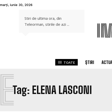
marți, iunie 30, 2026
Stiri de ultima ora, din
I
Teleorman, stirile de azi ...
ȘTIRI
ACTUA
TOATE
E
Tag:
ELENA LASCONI