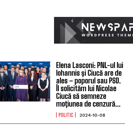
Elena Lasconi: PNL-ul lui
Iohannis și Ciucă are de
ales – poporul sau PSD.
Îl solicităm lui Nicolae
Ciucă să semneze
moțiunea de cenzură...
POLITIC
2024-10-08