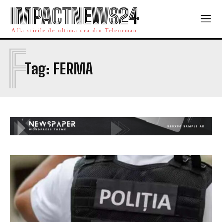
IMPACTNEWS24
Afla stirile de ultima ora din Teleorman
F
Tag:
FERMA