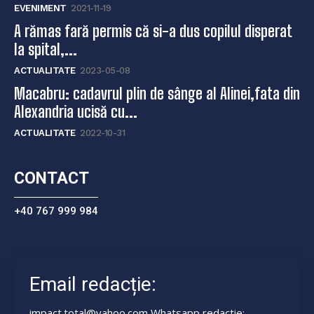
EVENIMENT
2021-11-19
A rămas fară permis că si-a dus copilul disperat
la spital,...
ACTUALITATE
2023-05-08
Macabru: cadavrul plin de sânge al Alinei,fata din
Alexandria ucisă cu...
ACTUALITATE
2022-10-31
CONTACT
+40 767 999 984
Email redacție:
impact.total@yahoo.com Whatsapp redactie: