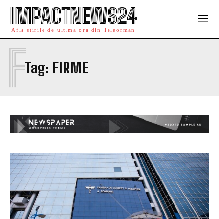
IMPACTNEWS24
Afla stirile de ultima ora din Teleorman
F
Tag:
FIRME