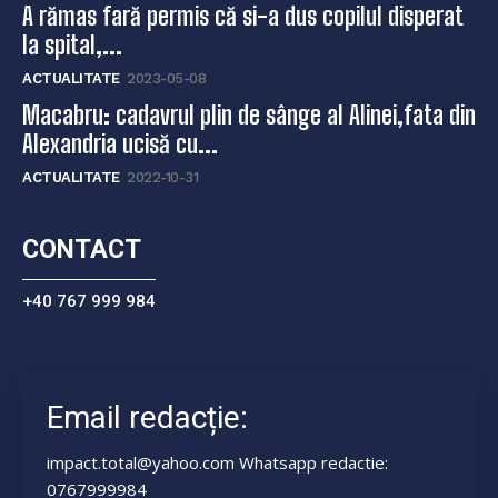
A rămas fară permis că si-a dus copilul disperat
la spital,...
ACTUALITATE
2023-05-08
Macabru: cadavrul plin de sânge al Alinei,fata din
Alexandria ucisă cu...
ACTUALITATE
2022-10-31
CONTACT
+40 767 999 984
Email redacție:
impact.total@yahoo.com Whatsapp redactie:
0767999984