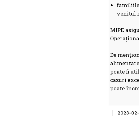
familiile
venitul 
MIPE asigu
Operațional
De menționa
alimentare
poate fi ut
cazuri exce
poate încre
2023-02