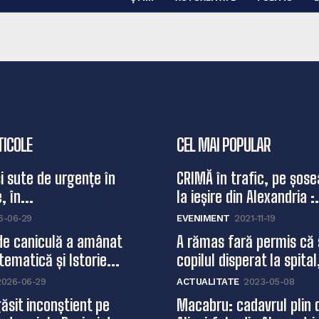
TICOLE
CEL MAI POPULAR
și sute de urgențe în
CRIMĂ în trafic, pe șose
, în...
la ieșire din Alexandria :.
6-06-29
EVENIMENT
2021-11-19
de caniculă a amânat
A rămas fară permis că 
ematică și Istorie...
copilul disperat la spital,
2026-06-29
ACTUALITATE
2023-05-08
ăsit inconștient pe
Macabru: cadavrul plin 