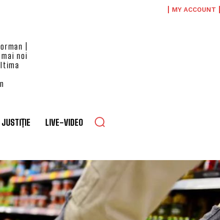
MY ACCOUNT
eorman |
 mai noi
ultima
an
JUSTIȚIE
LIVE-VIDEO