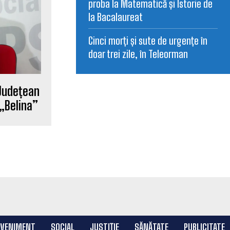
proba la Matematică și Istorie de
la Bacalaureat
Cinci morți și sute de urgențe în
doar trei zile, în Teleorman
 Județean
 „Belina”
EVENIMENT
SOCIAL
JUSTIȚIE
SĂNĂTATE
PUBLICITATE