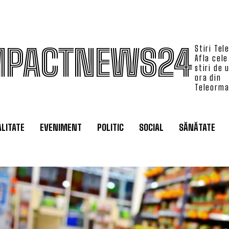
MPACTNEWS24
Stiri Tel
Afla cele
stiri de 
ora din
Teleorm
LITATE
EVENIMENT
POLITIC
SOCIAL
SĂNĂTATE