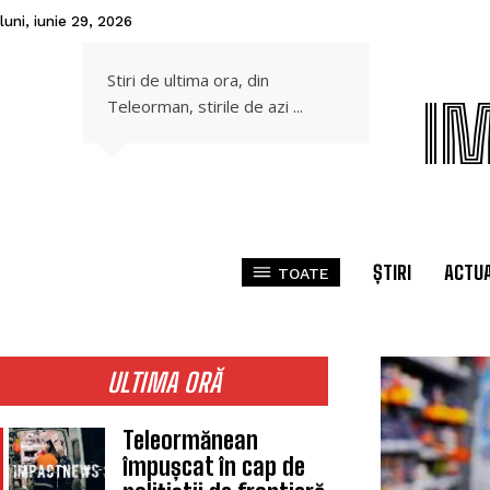
luni, iunie 29, 2026
Stiri de ultima ora, din
I
Teleorman, stirile de azi ...
ȘTIRI
ACTUA
TOATE
ULTIMA ORĂ
Teleormănean
împușcat în cap de