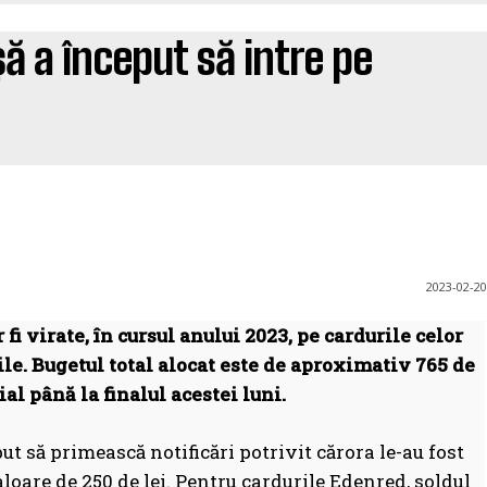
ă a început să intre pe
2023-02-20
fi virate, în cursul anului 2023, pe cardurile celor
le. Bugetul total alocat este de aproximativ 765 de
al până la finalul acestei luni.
ut să primească notificări potrivit cărora le-au fost
loare de 250 de lei. Pentru cardurile Edenred, soldul