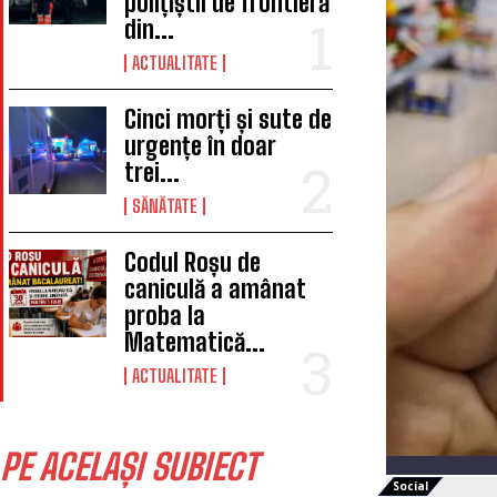
polițiștii de frontieră
din...
ACTUALITATE
Cinci morți și sute de
urgențe în doar
trei...
SĂNĂTATE
Codul Roșu de
caniculă a amânat
proba la
Matematică...
ACTUALITATE
PE ACELAȘI SUBIECT
Social