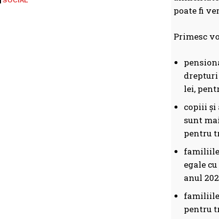
SOCIAL
poate fi v
Primesc vo
pensiona
drepturi
lei, pen
copiii ș
sunt mai
pentru t
familiil
egale cu
anul 202
familiil
pentru t