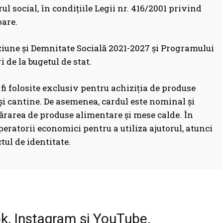
rul social, în condițiile Legii nr. 416/2001 privind
oare.
iune și Demnitate Socială 2021-2027 și Programului
 de la bugetul de stat.
fi folosite exclusiv pentru achiziţia de produse
i cantine. De asemenea, cardul este nominal şi
mpărarea de produse alimentare şi mese calde. În
peratorii economici pentru a utiliza ajutorul, atunci
ul de identitate.
Facebook
WhatsApp
Print
ok, Instagram și YouTube.