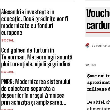
Vouche
Alexandria investește în
educație. Două grădinițe vor fi
cardur
modernizate cu fonduri
europene
SOCIAL
de Paul Nania
Cod galben de furtuni în
Teleorman. Meteorologii anunță
ploi torențiale, vijelii și grindină
1800
SOCIAL
Șase noi tr
PNRR: Modernizarea sistemului
aproximati
de colectare separată a
milioane de
deșeurilor în orașul Zimnicea
prin achiziția și amplasarea...
De altfel, 
alimentate 