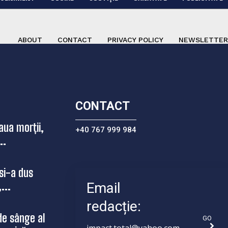
ABOUT
CONTACT
PRIVACY POLICY
NEWSLETTER
CONTACT
aua morții,
+40 767 999 984
..
si-a dus
...
Email
redacție:
de sânge al
GO