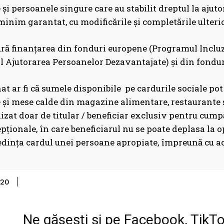
 și persoanele singure care au stabilit dreptul la ajuto
minim garantat, cu modificările și completările ulteri
ră finanțarea din fonduri europene (Programul Incluz
 Ajutorarea Persoanelor Dezavantajate) și din fonduri
t ar fi că sumele disponibile pe cardurile sociale pot 
 şi mese calde din magazine alimentare, restaurante ş
ilizat doar de titular / beneficiar exclusiv pentru cu
pţionale, în care beneficiarul nu se poate deplasa la o
dinţa cardul unei persoane apropiate, împreună cu act
Share
-20
Ne găsești și pe Facebook, TikT