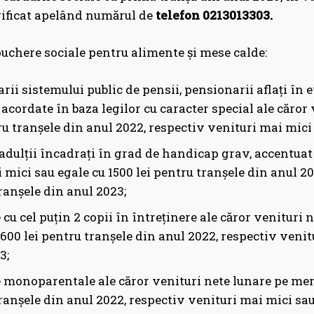
erificat apelând numărul de
telefon 0213013303.
uchere sociale pentru alimente și mese calde:
rii sistemului public de pensii, pensionarii aflați în e
 acordate în baza legilor cu caracter special ale căror
tru tranșele din anul 2022, respectiv venituri mai mici
i adulții încadrați în grad de handicap grav, accentuat
 mici sau egale cu 1500 lei pentru tranșele din anul 20
ranșele din anul 2023;
e cu cel puțin 2 copii în întreținere ale căror venitur
 600 lei pentru tranșele din anul 2022, respectiv venit
3;
e monoparentale ale căror venituri nete lunare pe mem
ranșele din anul 2022, respectiv venituri mai mici sau