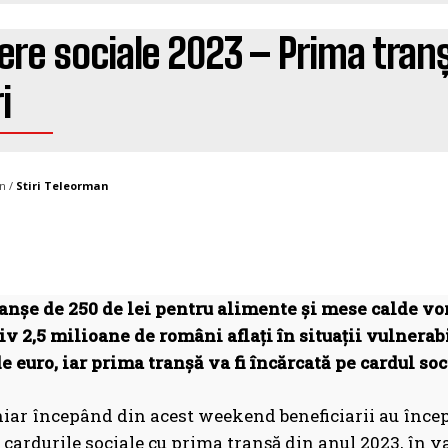
re sociale 2023 – Prima tranș
i
n /
Stiri Teleorman
anșe de 250 de lei pentru alimente și mese calde vor 
v 2,5 milioane de români aflați în situații vulnerabi
 euro, iar prima tranșă va fi încărcată pe cardul soci
chiar începând din acest weekend beneficiarii au încep
cardurile sociale cu prima tranșă din anul 2023, în va