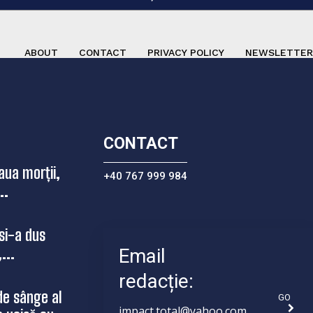
ABOUT
CONTACT
PRIVACY POLICY
NEWSLETTER
CONTACT
aua morții,
+40 767 999 984
..
si-a dus
...
Email
redacție:
de sânge al
GO
impact.total@yahoo.com