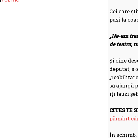
POLITIC
Cei care șt
puși la coa
„Ne-am trezi
de teatru, n
Și cine des
deputat, s-
„reabilitar
să ajungă p
îți lauzi șefi
CITESTE SI
pământ cân
În schimb, 