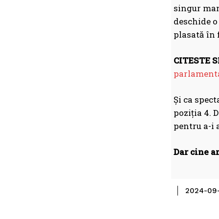
singur mand
deschide o 
plasată în 
CITESTE SI
parlament
Și ca spect
poziția 4. 
pentru a-i 
Dar cine a
2024-09