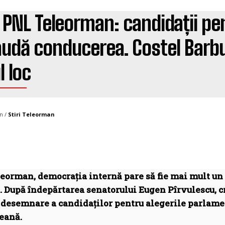
n PNL Teleorman: candidații pe
udă conducerea. Costel Barbu 
l loc
n /
Stiri Teleorman
eorman, democrația internă pare să fie mai mult un 
e. După îndepărtarea senatorului Eugen Pîrvulescu, cr
 desemnare a candidaților pentru alegerile parlamen
eană.