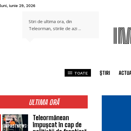
luni, iunie 29, 2026
Stiri de ultima ora, din
I
Teleorman, stirile de azi ...
ȘTIRI
ACTUA
TOATE
ULTIMA ORĂ
Teleormănean
împușcat în cap de