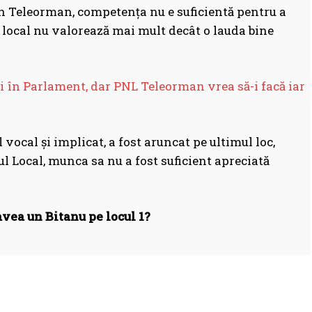
 în Teleorman, competența nu e suficientă pentru a
l local nu valorează mai mult decât o lauda bine
ți în Parlament, dar PNL Teleorman vrea să-i facă iar
 vocal și implicat, a fost aruncat pe ultimul loc,
ul Local, munca sa nu a fost suficient apreciată
vea un Bitanu pe locul 1?
Facebook
WhatsApp
Print