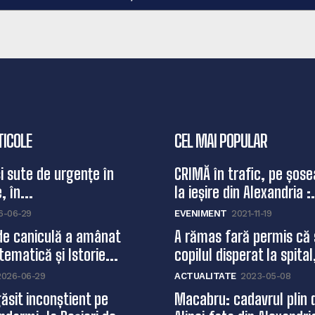
TICOLE
CEL MAI POPULAR
și sute de urgențe în
CRIMĂ în trafic, pe șose
, în...
la ieșire din Alexandria :.
6-06-29
EVENIMENT
2021-11-19
de caniculă a amânat
A rămas fară permis că 
ematică și Istorie...
copilul disperat la spital,
2026-06-29
ACTUALITATE
2023-05-08
ăsit inconștient pe
Macabru: cadavrul plin 