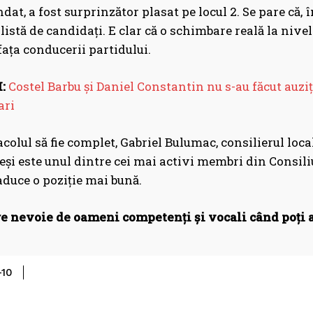
at, a fost surprinzător plasat pe locul 2. Se pare că,
listă de candidați. E clar că o schimbare reală la nive
fața conducerii partidului.
:
Costel Barbu și Daniel Constantin nu s-au făcut auzi
ari
acolul să fie complet, Gabriel Bulumac, consilierul local
Deși este unul dintre cei mai activi membri din Consili
aduce o poziție mai bună.
re nevoie de oameni competenți și vocali când poți a
Share
-10