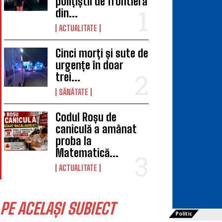
polițiștii de frontieră
din...
ACTUALITATE
Cinci morți și sute de
urgențe în doar
trei...
SĂNĂTATE
Codul Roșu de
caniculă a amânat
proba la
Matematică...
ACTUALITATE
PE ACELAȘI SUBIECT
Politic