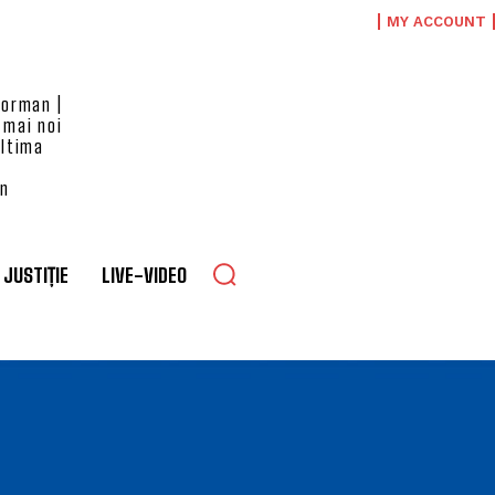
MY ACCOUNT
eorman |
 mai noi
ultima
an
JUSTIȚIE
LIVE-VIDEO