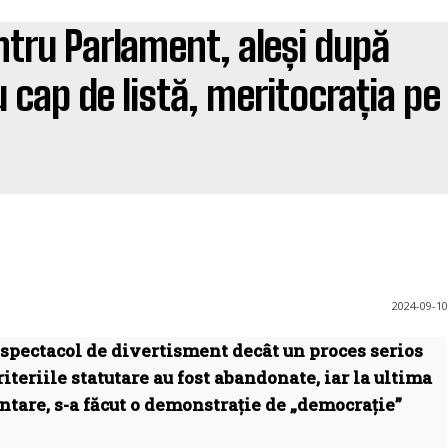
ntru Parlament, aleși după
cap de listă, meritocrația pe
2024-09-10
spectacol de divertisment decât un proces serios
iteriile statutare au fost abandonate, iar la ultima
tare, s-a făcut o demonstrație de „democrație”