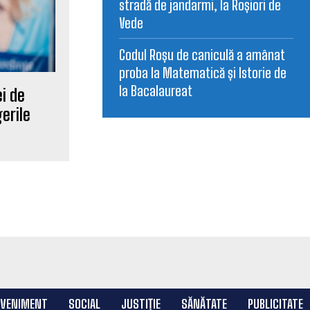
stradă de jandarmi, la Roșiori de
Vede
Codul Roșu de caniculă a amânat
proba la Matematică și Istorie de
la Bacalaureat
ei de
erile
EVENIMENT
SOCIAL
JUSTIȚIE
SĂNĂTATE
PUBLICITATE