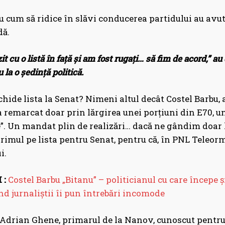
iu cum să ridice în slăvi conducerea partidului au avut 
dă.
t cu o listă în față și am fost rugați… să fim de acord,” a
u la o ședință politică.
chide lista la Senat? Nimeni altul decât Costel Barbu, 
a remarcat doar prin lărgirea unei porțiuni din E70, 
e”. Un mandat plin de realizări… dacă ne gândim doar l
rimul pe lista pentru Senat, pentru că, în PNL Teleorm
i.
 :
Costel Barbu „Bitanu” – politicianul cu care începe ș
d jurnaliștii îi pun întrebări incomode
Adrian Ghene, primarul de la Nanov, cunoscut pentru t