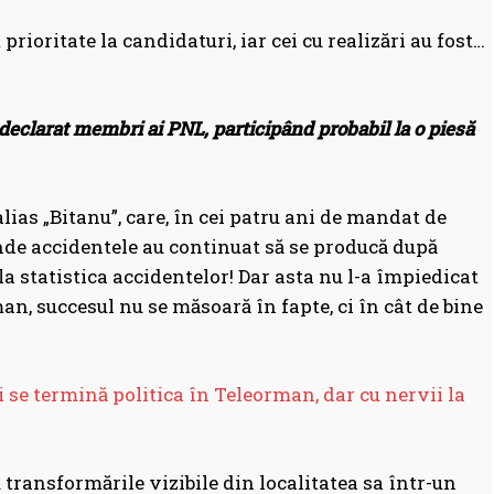
prioritate la candidaturi, iar cei cu realizări au fost…
u declarat membri ai PNL, participând probabil la o piesă
alias „Bitanu”, care, în cei patru ani de mandat de
unde accidentele au continuat să se producă după
a statistica accidentelor! Dar asta nu l-a împiedicat
an, succesul nu se măsoară în fapte, ci în cât de bine
i se termină politica în Teleorman, dar cu nervii la
ransformările vizibile din localitatea sa într-un