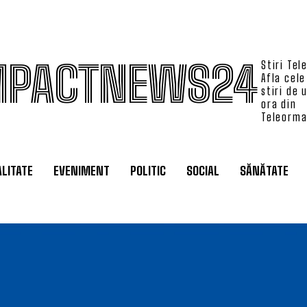
MPACTNEWS24
Stiri Tel
Afla cele
stiri de 
ora din
Teleorm
LITATE
EVENIMENT
POLITIC
SOCIAL
SĂNĂTATE