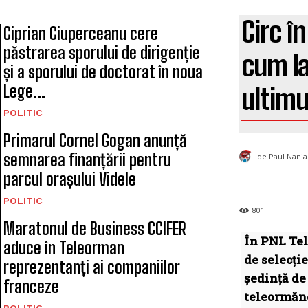
Circ î
Ciprian Ciuperceanu cere
păstrarea sporului de dirigenție
cum la
și a sporului de doctorat în noua
Lege...
ultimu
POLITIC
Primarul Cornel Gogan anunță
semnarea finanțării pentru
de Paul Nania
parcul orașului Videle
POLITIC
801
Maratonul de Business CCIFER
În PNL Tel
aduce în Teleorman
de selecți
reprezentanți ai companiilor
ședință de
franceze
teleormăn