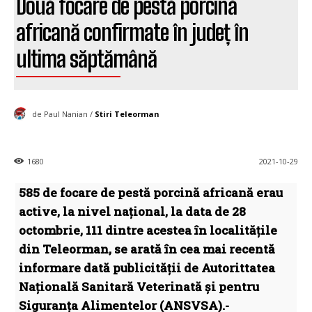
Două focare de pestă porcină
africană confirmate în județ în
ultima săptămână
de Paul Nanian /
Stiri Teleorman
1680
2021-10-29
585 de focare de pestă porcină africană erau
active, la nivel național, la data de 28
octombrie, 111 dintre acestea în localitățile
din Teleorman, se arată în cea mai recentă
informare dată publicității de Autorittatea
Națională Sanitară Veterinată și pentru
Siguranța Alimentelor (ANSVSA).-