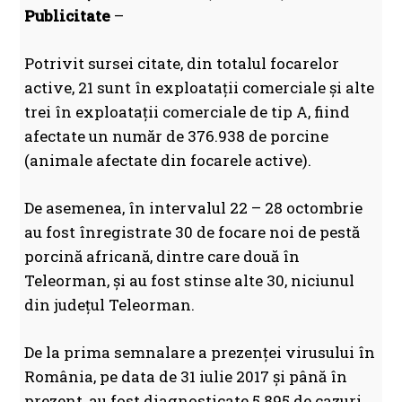
Publicitate
–
Potrivit sursei citate, din totalul focarelor
active, 21 sunt în exploatații comerciale și alte
trei în exploatații comerciale de tip A, fiind
afectate un număr de 376.938 de porcine
(animale afectate din focarele active).
De asemenea, în intervalul 22 – 28 octombrie
au fost înregistrate 30 de focare noi de pestă
porcină africană, dintre care două în
Teleorman, și au fost stinse alte 30, niciunul
din județul Teleorman.
De la prima semnalare a prezenței virusului în
România, pe data de 31 iulie 2017 și până în
prezent, au fost diagnosticate 5.895 de cazuri