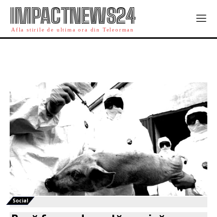
IMPACTNEWS24
Afla stirile de ultima ora din Teleorman
Social