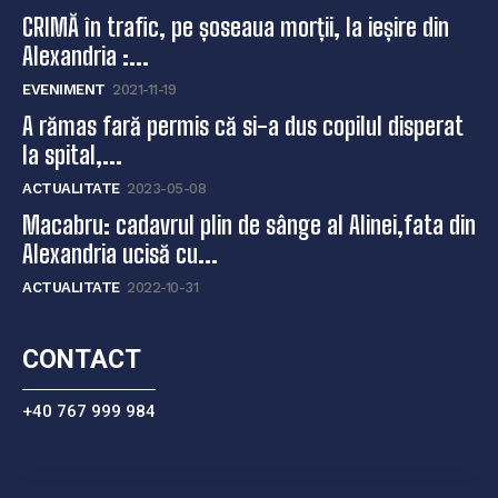
CRIMĂ în trafic, pe șoseaua morții, la ieșire din
Alexandria :...
EVENIMENT
2021-11-19
A rămas fară permis că si-a dus copilul disperat
la spital,...
ACTUALITATE
2023-05-08
Macabru: cadavrul plin de sânge al Alinei,fata din
Alexandria ucisă cu...
ACTUALITATE
2022-10-31
CONTACT
+40 767 999 984