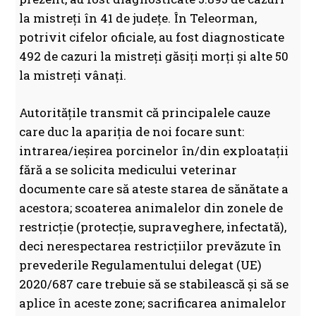
la mistreți în 41 de județe. În Teleorman,
potrivit cifelor oficiale, au fost diagnosticate
492 de cazuri la mistreți găsiți morți și alte 50
la mistreți vânați.
Autoritățile transmit că principalele cauze
care duc la apariţia de noi focare sunt:
intrarea/ieşirea porcinelor în/din exploataţii
fără a se solicita medicului veterinar
documente care să ateste starea de sănătate a
acestora; scoaterea animalelor din zonele de
restricţie (protecţie, supraveghere, infectată),
deci nerespectarea restricţiilor prevăzute în
prevederile Regulamentului delegat (UE)
2020/687 care trebuie să se stabilească şi să se
aplice în aceste zone; sacrificarea animalelor