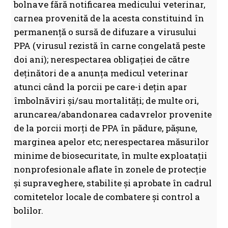
bolnave fără notificarea medicului veterinar,
carnea provenită de la acesta constituind în
permanenţă o sursă de difuzare a virusului
PPA (virusul rezistă în carne congelată peste
doi ani); nerespectarea obligației de către
deţinători de a anunţa medicul veterinar
atunci când la porcii pe care-i deţin apar
îmbolnăviri şi/sau mortalităţi; de multe ori,
aruncarea/abandonarea cadavrelor provenite
de la porcii morţi de PPA în pădure, păşune,
marginea apelor etc; nerespectarea măsurilor
minime de biosecuritate, în multe exploataţii
nonprofesionale aflate în zonele de protecţie
şi supraveghere, stabilite şi aprobate în cadrul
comitetelor locale de combatere și control a
bolilor.