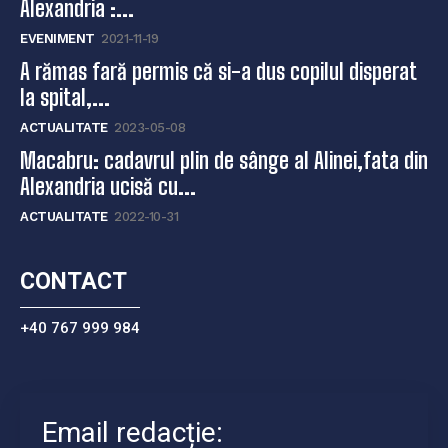
Alexandria :...
EVENIMENT
2021-11-19
A rămas fară permis că si-a dus copilul disperat
la spital,...
ACTUALITATE
2023-05-08
Macabru: cadavrul plin de sânge al Alinei,fata din
Alexandria ucisă cu...
ACTUALITATE
2022-10-31
CONTACT
+40 767 999 984
Email redacție: