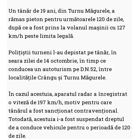
Un tânăr de 19 ani, din Turnu Măgurele, a
rămas pieton pentru următoarele 120 de zile,
după ce a fost prins la volanul mașinii cu 127
km/h peste limita legală.
Polițiștii turneni l-au depistat pe tânăr, în
seara zilei de 14 octombrie, în timp ce
conducea un autoturism pe D.N.52, între
localitățile Crângu și Turnu Măgurele.
În cazul acestuia, aparatul radar a înregistrat
o viteză de 197 km/h, motiv pentru care
tânărul a fost sancționat contravențional.
Totodată, acestuia i-a fost suspendat dreptul
de a conduce vehicule pentru o perioadă de 120
de zile.