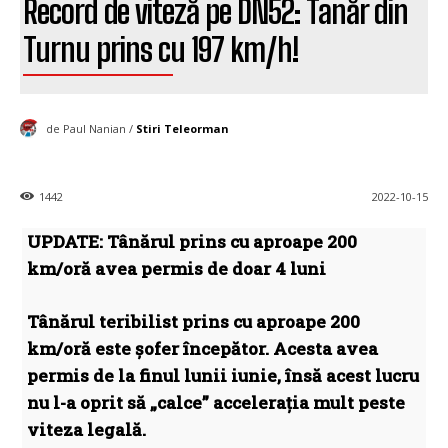
Record de viteză pe DN52: Tanăr din
Turnu prins cu 197 km/h!
de Paul Nanian /
Stiri Teleorman
1442
2022-10-15
UPDATE: Tânărul prins cu aproape 200
km/oră avea permis de doar 4 luni
Tânărul teribilist prins cu aproape 200
km/oră este șofer începător. Acesta avea
permis de la finul lunii iunie, însă acest lucru
nu l-a oprit să „calce” accelerația mult peste
viteza legală.