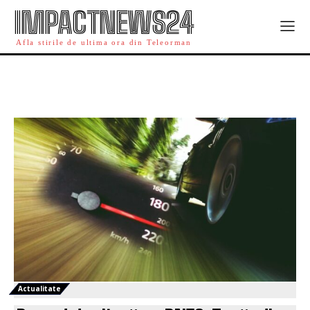
IMPACTNEWS24
Afla stirile de ultima ora din Teleorman
Actualitate