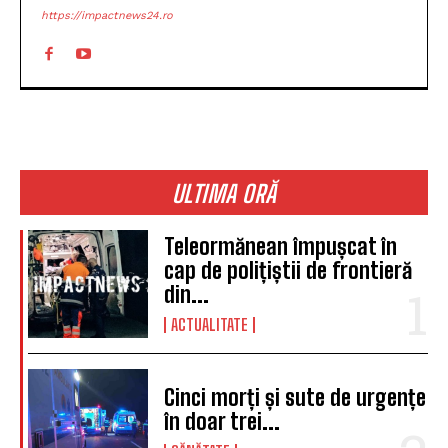
https://impactnews24.ro
ULTIMA ORĂ
Teleormănean împușcat în
cap de polițiștii de frontieră
din...
ACTUALITATE
Cinci morți și sute de urgențe
în doar trei...