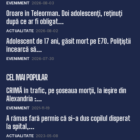
EVENIMENT
2026-08-03
Oroare în Teleorman. Doi adolescenți, reținuți
după ce ar fi obligat...
ACTUALITATE
2026-08-02
Adolescent de 17 ani, găsit mort pe E70. Polițiștii
încearcă să...
EVENIMENT
2026-07-30
CEL MAI POPULAR
CRIMĂ în trafic, pe șoseaua morții, la ieșire din
Alexandria :...
EVENIMENT
2021-11-19
A rămas fară permis că si-a dus copilul disperat
la spital,...
ACTUALITATE
2023-05-08