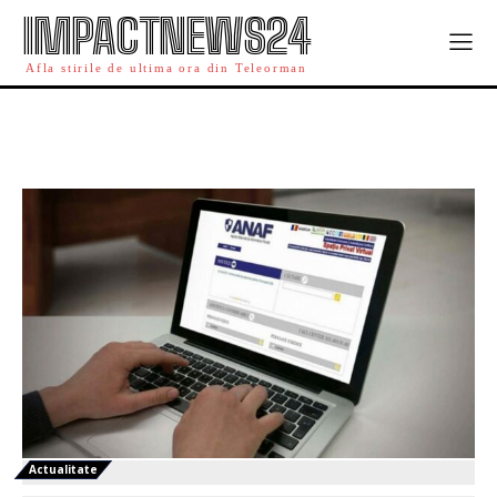
IMPACTNEWS24
Afla stirile de ultima ora din Teleorman
Actualitate