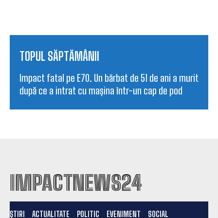
TOPUL SĂPTĂMÂNII
Impact fatal pe E70. Un bărbat de 51 de ani a murit
după ce a intrat cu mașina într-un cap de pod
IMPACTNEWS24
ȘTIRI
ACTUALITATE
POLITIC
EVENIMENT
SOCIAL