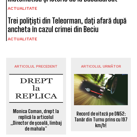
ACTUALITATE
Trei polițiști din Teleorman, dați afară după
ancheta în cazul crimei din Beciu
ACTUALITATE
ARTICOLUL PRECEDENT
ARTICOLUL URMĂTOR
Monica Coman, drept la
Record de viteză pe DN52:
replică la articolul
Tanăr din Turnu prins cu 197
,,Director de școală, limbaj
km/h!
de mahala”