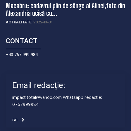
Macabru: cadavrul plin de sânge al Alinei,fata din
Alexandria ucisă cu...
ACTUALITATE
2022-10-31
CONTACT
+40 767 999 984
Email redacție:
impact.total@yahoo.com Whatsapp redactie:
0767999984
GO