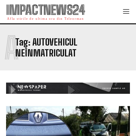
IMPACTNEWS24
Afla stirile de ultima ora din Teleorman
A
Tag:
AUTOVEHICUL
NEÎNMATRICULAT