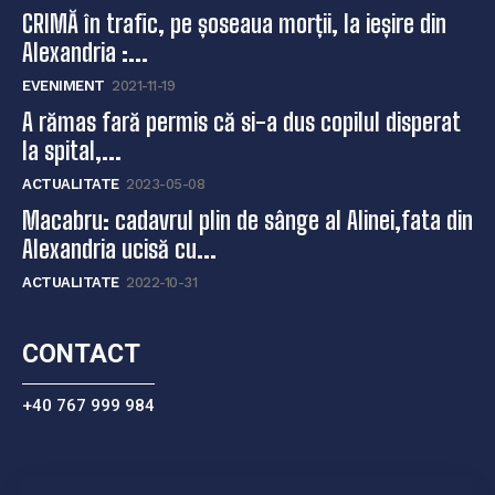
CRIMĂ în trafic, pe șoseaua morții, la ieșire din
Alexandria :...
EVENIMENT
2021-11-19
A rămas fară permis că si-a dus copilul disperat
la spital,...
ACTUALITATE
2023-05-08
Macabru: cadavrul plin de sânge al Alinei,fata din
Alexandria ucisă cu...
ACTUALITATE
2022-10-31
CONTACT
+40 767 999 984