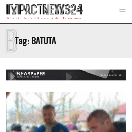
IMPACTNEWS24
Afla stirile de ultima ora din Teleorman
B
Tag:
BATUTA