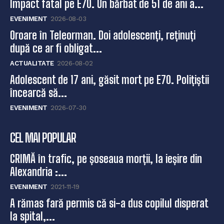
Impact fatal pe E70. Un bărbat de 51 de ani a...
EVENIMENT
2026-08-03
Oroare în Teleorman. Doi adolescenți, reținuți
după ce ar fi obligat...
ACTUALITATE
2026-08-02
Adolescent de 17 ani, găsit mort pe E70. Polițiștii
încearcă să...
EVENIMENT
2026-07-30
CEL MAI POPULAR
CRIMĂ în trafic, pe șoseaua morții, la ieșire din
Alexandria :...
EVENIMENT
2021-11-19
A rămas fară permis că si-a dus copilul disperat
la spital,...