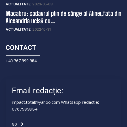
ACTUALITATE
2023-05-08
Macabru: cadavrul plin de sânge al Alinei,fata din
Alexandria ucisă cu...
ACTUALITATE
2022-10-31
CONTACT
+40 767 999 984
Email redacție:
impact.total@yahoo.com Whatsapp redactie:
0767999984
GO