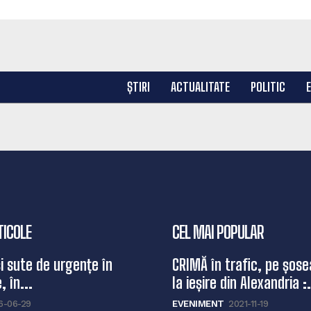
ȘTIRI
ACTUALITATE
POLITIC
TICOLE
CEL MAI POPULAR
și sute de urgențe în
CRIMĂ în trafic, pe șose
, în...
la ieșire din Alexandria :.
6-06-29
EVENIMENT
2021-11-19