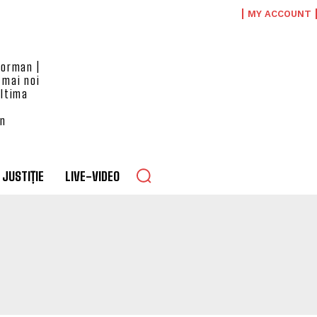
MY ACCOUNT
eorman |
 mai noi
ultima
an
JUSTIȚIE
LIVE-VIDEO