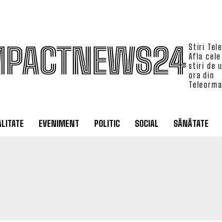
MPACTNEWS24
Stiri Tel
Afla cele
stiri de 
ora din
Teleorm
LITATE
EVENIMENT
POLITIC
SOCIAL
SĂNĂTATE