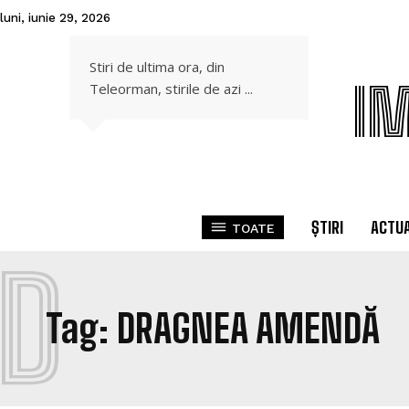
luni, iunie 29, 2026
Stiri de ultima ora, din
I
Teleorman, stirile de azi ...
ȘTIRI
ACTUA
TOATE
D
Tag:
DRAGNEA AMENDĂ