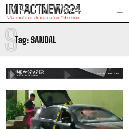
IMPACTNEWS24
Afla stirile de ultima ora din Teleorman
S
Tag:
SANDAL