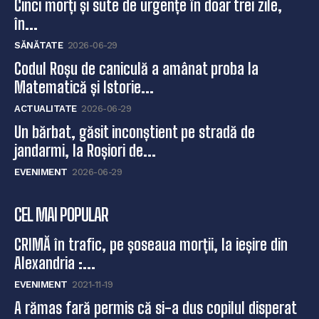
Cinci morți și sute de urgențe în doar trei zile,
în...
SĂNĂTATE
2026-06-29
Codul Roșu de caniculă a amânat proba la
Matematică și Istorie...
ACTUALITATE
2026-06-29
Un bărbat, găsit inconștient pe stradă de
jandarmi, la Roșiori de...
EVENIMENT
2026-06-29
CEL MAI POPULAR
CRIMĂ în trafic, pe șoseaua morții, la ieșire din
Alexandria :...
EVENIMENT
2021-11-19
A rămas fară permis că si-a dus copilul disperat