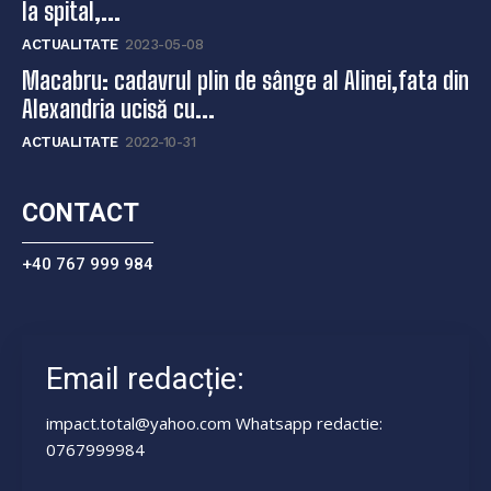
la spital,...
ACTUALITATE
2023-05-08
Macabru: cadavrul plin de sânge al Alinei,fata din
Alexandria ucisă cu...
ACTUALITATE
2022-10-31
CONTACT
+40 767 999 984
Email redacție:
impact.total@yahoo.com Whatsapp redactie:
0767999984