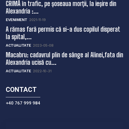
CRIMĂ în trafic, pe șoseaua morții, la ieșire din
Alexandria :...
EVENIMENT
2021-11-19
A rămas fară permis că si-a dus copilul disperat
la spital,...
ACTUALITATE
2023-05-08
Macabru: cadavrul plin de sânge al Alinei,fata din
Alexandria ucisă cu...
ACTUALITATE
2022-10-31
CONTACT
+40 767 999 984