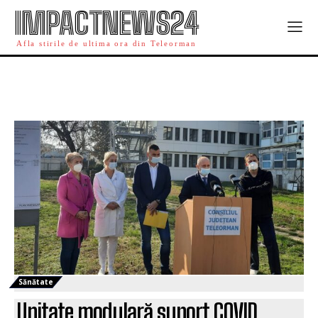
IMPACTNEWS24
Afla stirile de ultima ora din Teleorman
Sănătate
Unitate modulară suport COVID