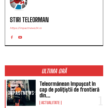
STIRI TELEORMAN
https://impactnews24.ro
ULTIMA ORĂ
Teleormănean împușcat în
cap de polițiștii de frontieră
din...
ACTUALITATE