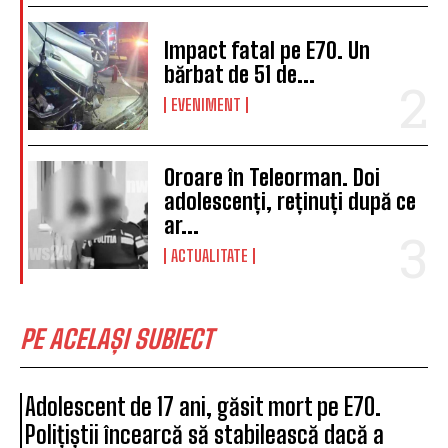
Impact fatal pe E70. Un
bărbat de 51 de...
EVENIMENT
Oroare în Teleorman. Doi
adolescenți, reținuți după ce
ar...
ACTUALITATE
PE ACELAȘI SUBIECT
Adolescent de 17 ani, găsit mort pe E70.
Polițiștii încearcă să stabilească dacă a