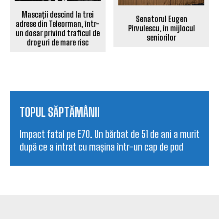
Mascații descind la trei
Senatorul Eugen
adrese din Teleorman, într-
Pîrvulescu, în mijlocul
un dosar privind traficul de
seniorilor
droguri de mare risc
TOPUL SĂPTĂMÂNII
Impact fatal pe E70. Un bărbat de 51 de ani a murit
după ce a intrat cu mașina într-un cap de pod