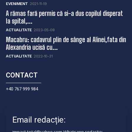
EVENIMENT
2021-11-19
A rămas fară permis că si-a dus copilul disperat
la spital,...
ACTUALITATE
2023-05-08
Macabru: cadavrul plin de sânge al Alinei,fata din
Alexandria ucisă cu...
ACTUALITATE
2022-10-31
CONTACT
+40 767 999 984
Email redacție:
impact.total@yahoo.com Whatsapp redactie: