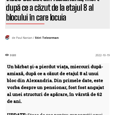
după ce a căzut de la etajul 8 al
blocului în care locuia
de Paul Nanian /
Stiri Teleorman
8688
2022-10-19
Un bărbat și-a pierdut viața, miercuri după-
amiază, după ce a căzut de etajul 8 al unui
bloc din Alexandria. Din primele date, este
vorba despre un pensionar, fost fost angajat
al unei structuri de apărare, în vârstă de 62
de ani.
UPDATE:
Stare de șoc pentru cunoscuții unui