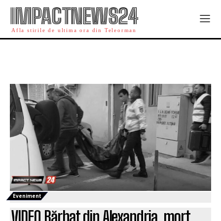
IMPACTNEWS24
Afla stirile de ultima ora din Teleorman
Eveniment
VIDEO Bărbat din Alexandria, mort