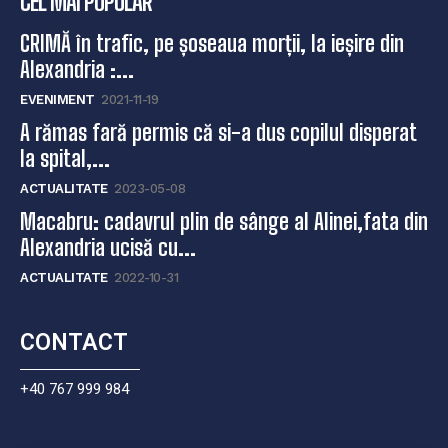
CEL MAI POPULAR
CRIMĂ în trafic, pe șoseaua morții, la ieșire din
Alexandria :...
EVENIMENT
2021-11-19
A rămas fară permis că si-a dus copilul disperat
la spital,...
ACTUALITATE
2023-05-08
Macabru: cadavrul plin de sânge al Alinei,fata din
Alexandria ucisă cu...
ACTUALITATE
2022-10-31
CONTACT
+40 767 999 984