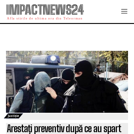
IMPACTNEWS24
Afla stirile de ultima ora din Teleorman
Justiție
Arestați preventiv după ce au spart