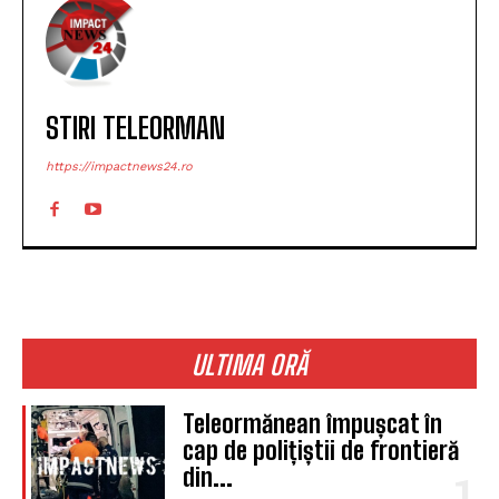
STIRI TELEORMAN
https://impactnews24.ro
ULTIMA ORĂ
Teleormănean împușcat în
cap de polițiștii de frontieră
din...