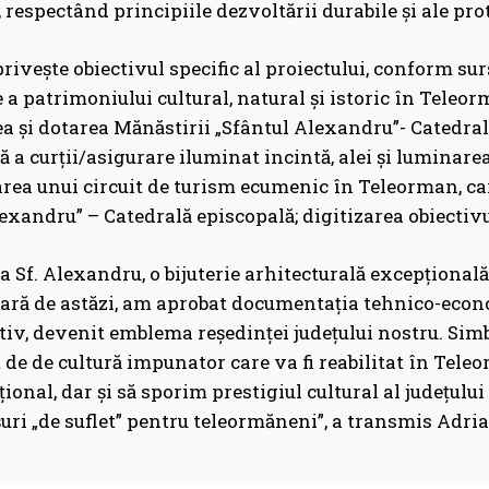
respectând principiile dezvoltării durabile şi ale prot
privește obiectivul specific al proiectului, conform sur
 a patrimoniului cultural, natural și istoric în Teleorm
a și dotarea Mănăstirii „Sfântul Alexandru”- Catedra
ă a curții/asigurare iluminat incintă, alei și lumina
rea unui circuit de turism ecumenic în Teleorman, c
exandru” – Catedrală episcopală; digitizarea obiectivul
 Sf. Alexandru, o bijuterie arhitecturală excepțională, 
ară de astăzi, am aprobat documentația tehnico-econ
iv, devenit emblema reședinței județului nostru. Simbo
e de cultură impunator care va fi reabilitat în Tele
țional, dar și să sporim prestigiul cultural al județul
șuri „de suflet” pentru teleormăneni”, a transmis Adr