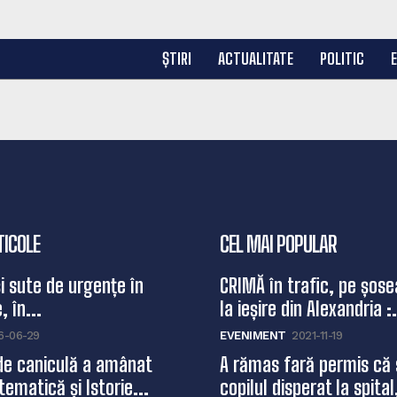
ȘTIRI
ACTUALITATE
POLITIC
TICOLE
CEL MAI POPULAR
și sute de urgențe în
CRIMĂ în trafic, pe șose
, în...
la ieșire din Alexandria :.
6-06-29
EVENIMENT
2021-11-19
de caniculă a amânat
A rămas fară permis că 
ematică și Istorie...
copilul disperat la spital,