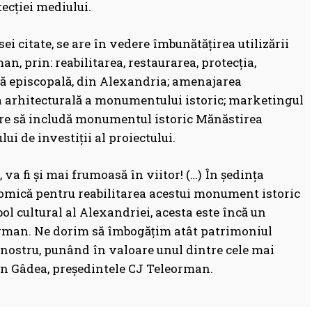
ecției mediului.
sei citate, se are în vedere îmbunătățirea utilizării
an, prin: reabilitarea, restaurarea, protecția,
lă episcopală, din Alexandria; amenajarea
rea arhitecturală a monumentului istoric; marketingul
are să includă monumentul istoric Mănăstirea
ui de investiții al proiectului.
va fi și mai frumoasă în viitor! (…) În ședința
omică pentru reabilitarea acestui monument istoric
l cultural al Alexandriei, acesta este încă un
orman. Ne dorim să îmbogățim atât patrimoniul
ui nostru, punând în valoare unul dintre cele mai
ian Gâdea, președintele CJ Teleorman.