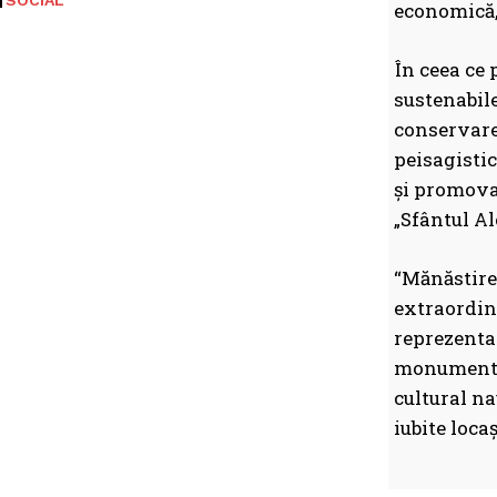
SOCIAL
economică, 
În ceea ce 
sustenabile
conservare
peisagistic
și promova
„Sfântul Al
“Mănăstirea
extraordin
reprezentat
monument d
cultural na
iubite loca