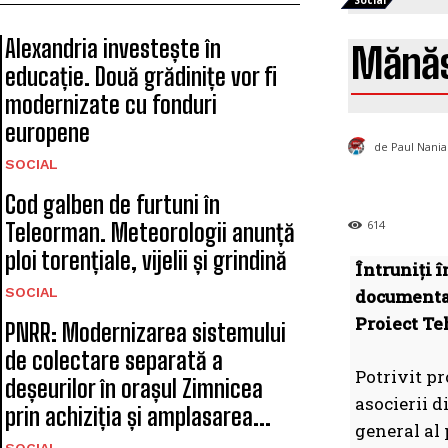
Social
Alexandria investește în
Mănăst
educație. Două grădinițe vor fi
modernizate cu fonduri
europene
de Paul Nania
SOCIAL
Cod galben de furtuni în
614
Teleorman. Meteorologii anunță
ploi torențiale, vijelii și grindină
Întruniți î
SOCIAL
documentaț
Proiect Te
PNRR: Modernizarea sistemului
de colectare separată a
Potrivit pr
deșeurilor în orașul Zimnicea
asocierii 
prin achiziția și amplasarea...
general al 