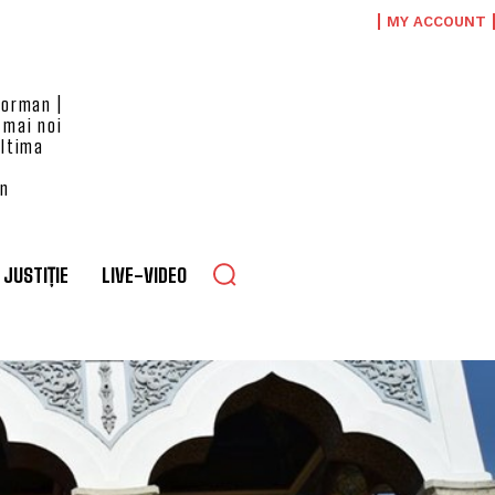
MY ACCOUNT
eorman |
 mai noi
ultima
an
JUSTIȚIE
LIVE-VIDEO