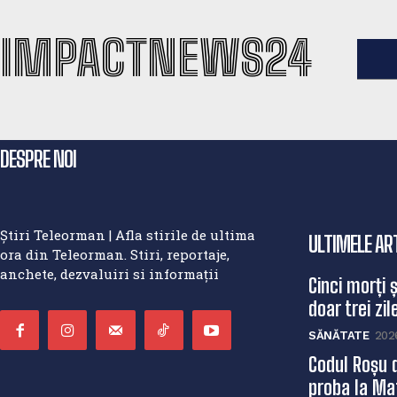
IMPACTNEWS24
DESPRE NOI
Știri Teleorman | Afla stirile de ultima
ULTIMELE AR
ora din Teleorman. Stiri, reportaje,
anchete, dezvaluiri si informații
Cinci morți 
doar trei zile
SĂNĂTATE
202
Codul Roșu 
proba la Mat