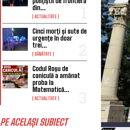
polițiștii de frontieră
din...
ACTUALITATE
Cinci morți și sute de
urgențe în doar
trei...
SĂNĂTATE
Codul Roșu de
caniculă a amânat
proba la
Matematică...
ACTUALITATE
PE ACELAȘI SUBIECT