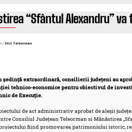
irea “Sfântul Alexandru” va fi
n /
Stiri Teleorman
n ședință extraordinară, consilierii județeni au apro
iei tehnico-economice pentru obiectivul de investiț
hnic de Execuție.
oiectului de act administrativ aprobat de aleșii județ
dintre Consiliul Județean Teleorman si Mănăstirea „Sf
proiectului fiind promovarea patrimoniului istoric, re