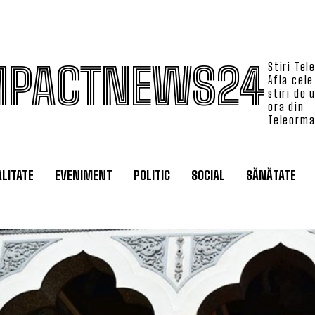
MPACTNEWS24
Stiri Tel
Afla cele
stiri de 
ora din
Teleorm
LITATE
EVENIMENT
POLITIC
SOCIAL
SĂNĂTATE