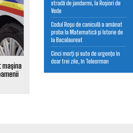
stradă de jandarmi, la Roșiori de
Vede
Codul Roșu de caniculă a amânat
proba la Matematică și Istorie de
la Bacalaureat
Cinci morți și sute de urgențe în
doar trei zile, în Teleorman
it mașina
 oamenii