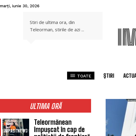
marți, iunie 30, 2026
Stiri de ultima ora, din
I
Teleorman, stirile de azi ...
ȘTIRI
ACTUA
TOATE
ULTIMA ORĂ
Teleormănean
împușcat în cap de