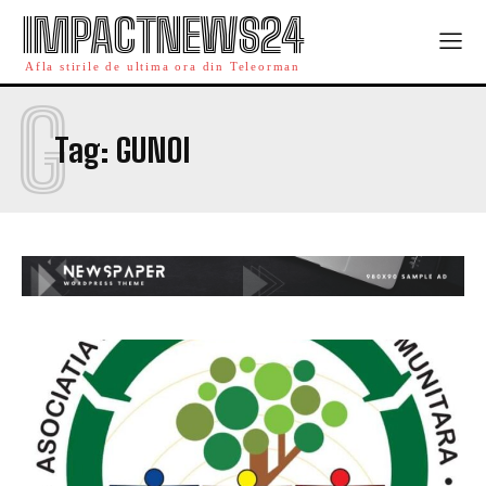
IMPACTNEWS24
Afla stirile de ultima ora din Teleorman
G
Tag:
GUNOI