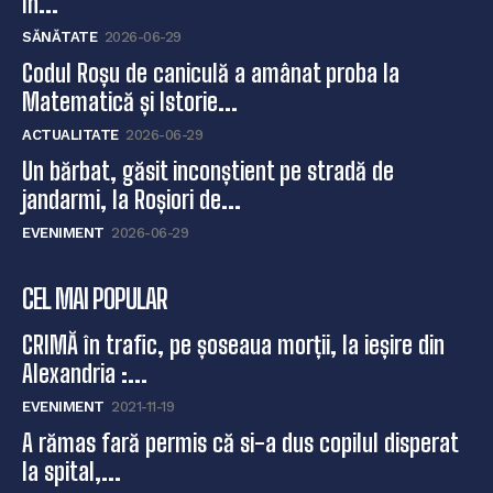
în...
SĂNĂTATE
2026-06-29
Codul Roșu de caniculă a amânat proba la
Matematică și Istorie...
ACTUALITATE
2026-06-29
Un bărbat, găsit inconștient pe stradă de
jandarmi, la Roșiori de...
EVENIMENT
2026-06-29
CEL MAI POPULAR
CRIMĂ în trafic, pe șoseaua morții, la ieșire din
Alexandria :...
EVENIMENT
2021-11-19
A rămas fară permis că si-a dus copilul disperat
la spital,...