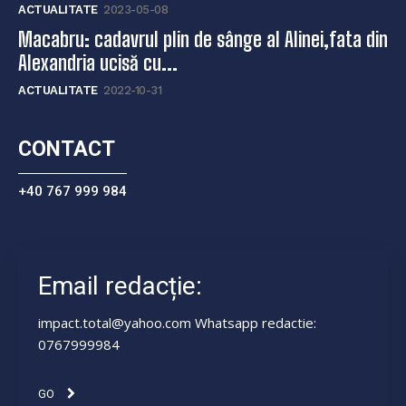
ACTUALITATE
2023-05-08
Macabru: cadavrul plin de sânge al Alinei,fata din
Alexandria ucisă cu...
ACTUALITATE
2022-10-31
CONTACT
+40 767 999 984
Email redacție:
impact.total@yahoo.com Whatsapp redactie:
0767999984
GO