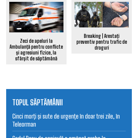
Breaking | Arestați
Zeci de apeluri la
preventiv pentru trafic de
Ambulanță pentru conflicte
droguri
și agresiuni fizice, la
sfârșit de săptămână
TOPUL SĂPTĂMÂNII
Cinci morți și sute de urgențe în doar trei zile, în
Teleorman