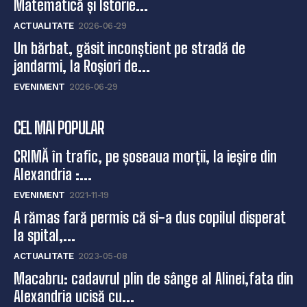
Matematică și Istorie...
ACTUALITATE
2026-06-29
Un bărbat, găsit inconștient pe stradă de
jandarmi, la Roșiori de...
EVENIMENT
2026-06-29
CEL MAI POPULAR
CRIMĂ în trafic, pe șoseaua morții, la ieșire din
Alexandria :...
EVENIMENT
2021-11-19
A rămas fară permis că si-a dus copilul disperat
la spital,...
ACTUALITATE
2023-05-08
Macabru: cadavrul plin de sânge al Alinei,fata din
Alexandria ucisă cu...