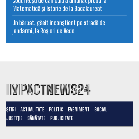
Codul Roșu de caniculă a amânat proba la
Matematică și Istorie de la Bacalaureat
Un bărbat, găsit inconștient pe stradă de
jandarmi, la Roșiori de Vede
IMPACTNEWS24
ȘTIRI
ACTUALITATE
POLITIC
EVENIMENT
SOCIAL
JUSTIȚIE
SĂNĂTATE
PUBLICITATE