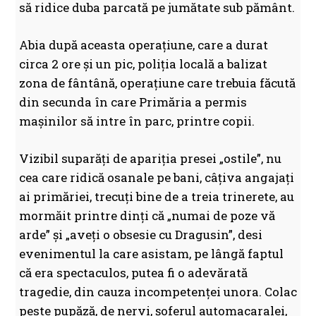
să ridice duba parcată pe jumătate sub pământ.
Abia după aceasta operațiune, care a durat
circa 2 ore și un pic, poliția locală a balizat
zona de fântână, operațiune care trebuia făcută
din secunda în care Primăria a permis
mașinilor să intre în parc, printre copii.
Vizibil suparăți de apariția presei „ostile”, nu
cea care ridică osanale pe bani, câțiva angajați
ai primăriei, trecuți bine de a treia trinerete, au
mormăit printre dinți că „numai de poze vă
arde” și „aveți o obsesie cu Dragusin”, desi
evenimentul la care asistam, pe lângă faptul
că era spectaculos, putea fi o adevărată
tragedie, din cauza incompetenței unora. Colac
peste pupăză, de nervi, șoferul automacaralei,