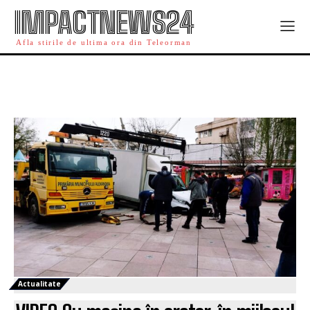
IMPACTNEWS24
Afla stirile de ultima ora din Teleorman
Actualitate