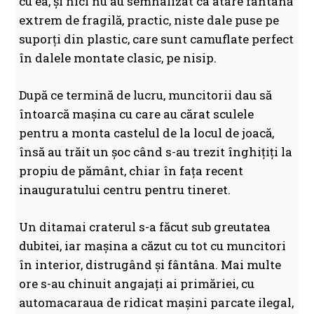
cu ea, și nici nu au semnalizat ca atare fântână
extrem de fragilă, practic, niste dale puse pe
suporți din plastic, care sunt camuflate perfect
în dalele montate clasic, pe nisip.
După ce termină de lucru, muncitorii dau să
întoarcă mașina cu care au cărat sculele
pentru a monta castelul de la locul de joacă,
însă au trăit un șoc când s-au trezit înghițiți la
propiu de pământ, chiar în fața recent
inauguratului centru pentru tineret.
Un ditamai craterul s-a făcut sub greutatea
dubitei, iar mașina a căzut cu tot cu muncitori
în interior, distrugând și fântâna. Mai multe
ore s-au chinuit angajați ai primăriei, cu
automacaraua de ridicat mașini parcate ilegal,