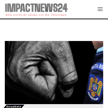
IMPACTNEWS24
Afla stirile de ultima ora din Teleorman
Actualitate