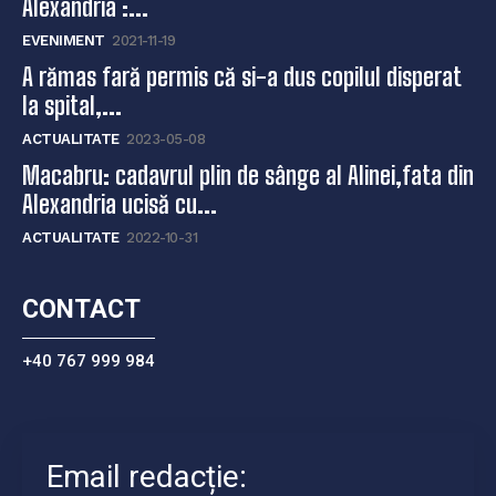
Alexandria :...
EVENIMENT
2021-11-19
A rămas fară permis că si-a dus copilul disperat
la spital,...
ACTUALITATE
2023-05-08
Macabru: cadavrul plin de sânge al Alinei,fata din
Alexandria ucisă cu...
ACTUALITATE
2022-10-31
CONTACT
+40 767 999 984
Email redacție: