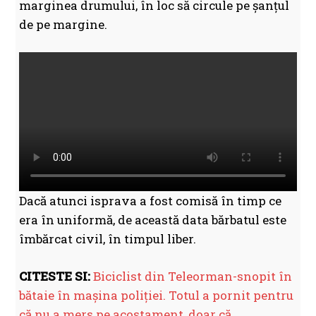
marginea drumului, în loc să circule pe șanțul
de pe margine.
Dacă atunci isprava a fost comisă în timp ce
era în uniformă, de această data bărbatul este
îmbărcat civil, în timpul liber.
CITESTE SI:
Biciclist din Teleorman-snopit în
bătaie în mașina poliției. Totul a pornit pentru
că nu a mers pe acostament, doar că