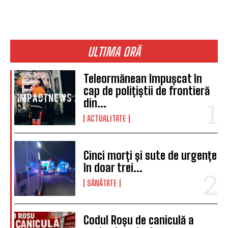
ULTIMA ORĂ
Teleormănean împușcat în
cap de polițiștii de frontieră
din...
ACTUALITATE
Cinci morți și sute de urgențe
în doar trei...
SĂNĂTATE
Codul Roșu de caniculă a